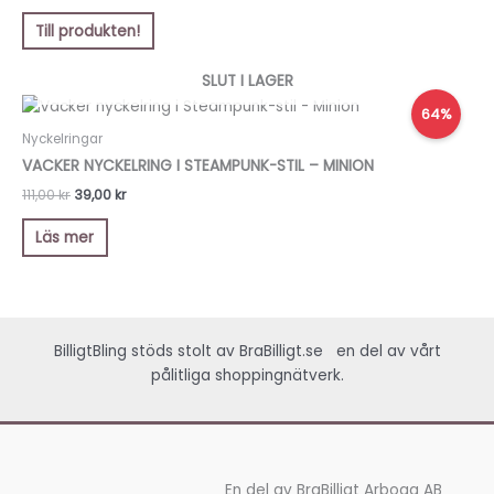
Till produkten!
SLUT I LAGER
Det
Det
64%
ursprungliga
nuvarande
priset
priset
Nyckelringar
var:
är:
VACKER NYCKELRING I STEAMPUNK-STIL – MINION
111,00 kr.
39,00 kr.
111,00
kr
39,00
kr
Läs mer
BilligtBling stöds stolt av
BraBilligt.se
en del av vårt
pålitliga shoppingnätverk.
En del av BraBilligt Arboga AB