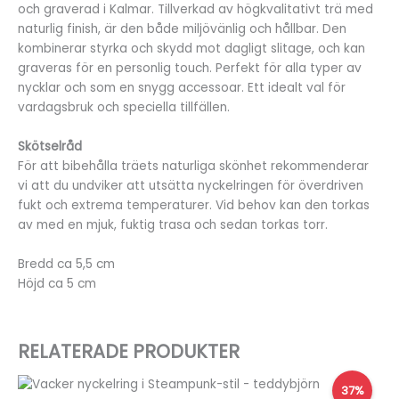
och graverad i Kalmar. Tillverkad av högkvalitativt trä med
naturlig finish, är den både miljövänlig och hållbar. Den
kombinerar styrka och skydd mot dagligt slitage, och kan
graveras för en personlig touch. Perfekt för alla typer av
nycklar och som en snygg accessoar. Ett idealt val för
vardagsbruk och speciella tillfällen.
Skötselråd
För att bibehålla träets naturliga skönhet rekommenderar
vi att du undviker att utsätta nyckelringen för överdriven
fukt och extrema temperaturer. Vid behov kan den torkas
av med en mjuk, fuktig trasa och sedan torkas torr.
Bredd ca 5,5 cm
Höjd ca 5 cm
RELATERADE PRODUKTER
Det
Det
37%
ursprungliga
nuvarande