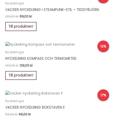
priset
priset
Nyckelringar
var:
är:
VACKER NYCKELRING I STEAMPUNK-STIL – TEDDYBJÖRN
109,00 kr.
69,00 kr.
109,00
kr
69,00
kr
Till produkten!
Det
Det
13%
ursprungliga
nuvarande
priset
priset
Nyckelringar
var:
är:
NYCKELRING KOMPASS OCH TERMOMETER
149,00 kr.
129,00 kr.
149,00
kr
129,00
kr
Till produkten!
Det
Det
17%
ursprungliga
nuvarande
priset
priset
Nyckelringar
var:
är:
VACKER NYCKELRING BOKSTAVEN E
59,00 kr.
49,00 kr.
59,00
kr
49,00
kr