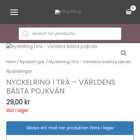
Hoppa
Main
till
Menu
innehåll
Sök
efter
produkter
Hem
/
Nyckelringar
/ Nyckelring i trä – Världens bästa pojkvän
Nyckelringar
NYCKELRING I TRÄ – VÄRLDENS
BÄSTA POJKVÄN
29,00
kr
Slut i lager
Skicka ett mail när produkten finns i lager