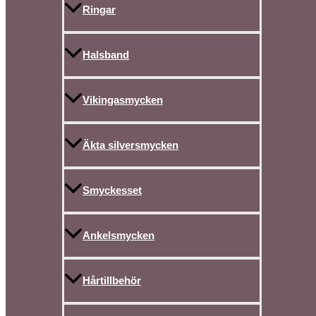
Ringar
Halsband
Vikingasmycken
Äkta silversmycken
Smyckesset
Ankelsmycken
Hårtillbehör