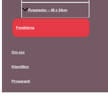
Ryggtavlor – 48 x 34cm
Fyndhörna
Om oss
Köpvillkor
Prisgaranti