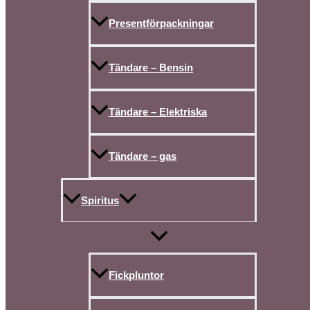
Presentförpackningar
Tändare – Bensin
Tändare – Elektriska
Tändare – gas
Spiritus
Fickpluntor