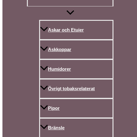
Askar och Etuier
Askkoppar
Humidorer
Övrigt tobaksrelaterat
Pipor
Bränsle