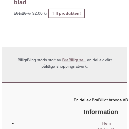
blad
101,20
kr
92,00
kr
Till produkten!
BilligtBling stöds stolt av
BraBilligt.se
en del av vårt
pålitliga shoppingnätverk.
En del av BraBilligt Arboga AB
Information
Hem