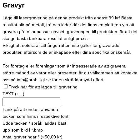
Gravyr
Lägg till lasergravering på denna produkt från endast 99 kr! Bästa
resultat blir på metall, trä och läder där det finns en platt ren yta att
gravera på. Vi anpassar oavsett graveringen till produkten för att det
ska ge bästa tänkbara resultat enligt praxis.
Viktigt att notera är att ångerrätten inte gäller för graverade
produkter, eftersom de är skapade efter dina specifika önskemål.
För företag eller föreningar som är intresserade av att gravera
större mängd av varor eller presenter, är du välkommen att kontakta
oss på info@brabilligt.se för en skräddarsydd offert.
Tryck här för att lägga till gravering
TEXT
(+...)
Tänk på att endast använda
tecken som finns i respektive font.
Udda tecken / språk laddas bäst
upp som bild i *.bmp
Antal graveringar
*
(×50,00 kr)