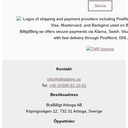
BilligtBling.se offers secure payments via Klarna, Swish, Vi
with fast delivery through PostNord, DHL
Kontakt
info@billigtbling.se
Tel:
+46 (0)589 61 10 01
Besöksadress
BraBilligt Arboga AB
Köpingsvägen 12, 732 31 Arboga, Sverige
Öppettider