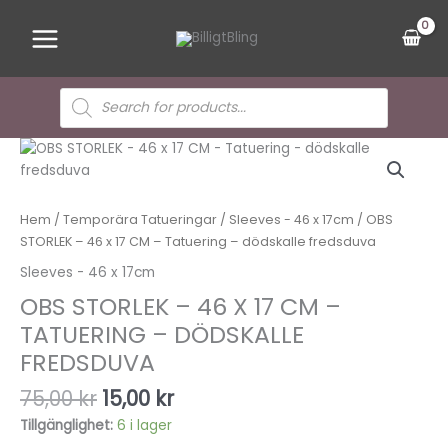
Hoppa
Main
till
Menu
innehåll
Sök
efter
produkter
Det
Det
OBS
ursprungliga
nuvarande
STORLEK
priset
priset
-
var:
är:
46
Hem
/
Temporära Tatueringar
/
Sleeves - 46 x 17cm
/ OBS
75,00 kr.
15,00 kr.
x
STORLEK – 46 x 17 CM – Tatuering – dödskalle fredsduva
17
Sleeves - 46 x 17cm
CM
OBS STORLEK – 46 X 17 CM –
-
Tatuering
TATUERING – DÖDSKALLE
-
FREDSDUVA
dödskalle
fredsduva
75,00
kr
15,00
kr
mängd
Tillgänglighet:
6 i lager