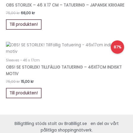
var:
är:
OBS STORLEK – 46 X 17 CM – TATUERING – JAPANSK KRIGARE
75,00 kr.
68,00 kr.
75,00
kr
68,00
kr
Till produkten!
Det
Det
87%
ursprungliga
nuvarande
priset
priset
var:
är:
Sleeves - 46 x 17cm
75,00 kr.
15,00 kr.
OBS! SE STORLEK! TILLFÄLLIG TATUERING – 46X17CM INDISKT
MOTIV
75,00
kr
15,00
kr
Till produkten!
BilligtBling stöds stolt av
BraBilligt.se
en del av vårt
pålitliga shoppingnätverk.