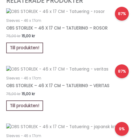
RELATERADE PRODUKTER
Det
Det
87%
ursprungliga
nuvarande
priset
priset
Sleeves - 46 x 17cm
var:
är:
OBS STORLEK – 46 X 17 CM – TATUERING – ROSOR
75,00 kr.
15,00 kr.
75,00
kr
15,00
kr
Till produkten!
Det
Det
87%
ursprungliga
nuvarande
priset
priset
Sleeves - 46 x 17cm
var:
är:
OBS STORLEK – 46 X 17 CM – TATUERING – VERITAS
75,00 kr.
15,00 kr.
75,00
kr
15,00
kr
Till produkten!
Det
Det
9%
ursprungliga
nuvarande
priset
priset
Sleeves - 46 x 17cm