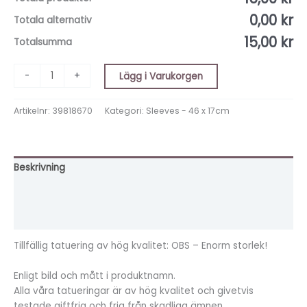
0,00 kr
Totala alternativ
15,00 kr
Totalsumma
-
+
Lägg i Varukorgen
Artikelnr:
39818670
Kategori:
Sleeves - 46 x 17cm
Beskrivning
Ytterligare information
Recensioner (0)
Tillfällig tatuering av hög kvalitet: OBS – Enorm storlek!
Enligt bild och mått i produktnamn.
Alla våra tatueringar är av hög kvalitet och givetvis
testade giftfria och fria från skadliga ämnen.