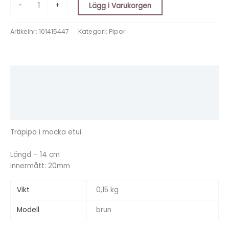
-
+
Lägg i Varukorgen
Artikelnr:
101415447
Kategori:
Pipor
Beskrivning
Ytterligare information
Recensioner (0)
Träpipa i mocka etui.
Längd – 14 cm
innermått: 20mm
Vikt
0,15 kg
Modell
brun