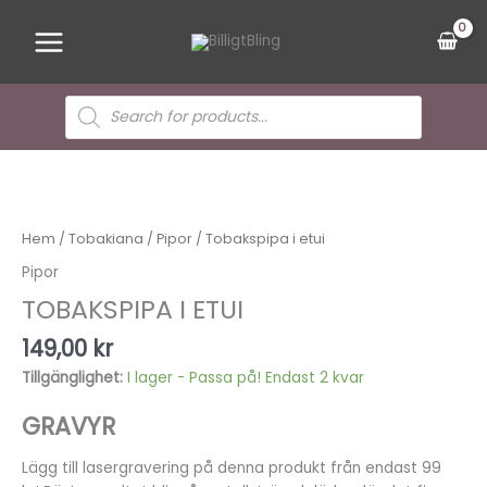
Hoppa
Main
till
Menu
innehåll
Sök
efter
produkter
Tobakspipa
i
etui
mängd
Hem
/
Tobakiana
/
Pipor
/ Tobakspipa i etui
Pipor
TOBAKSPIPA I ETUI
149,00
kr
Tillgänglighet:
I lager - Passa på! Endast 2 kvar
GRAVYR
Lägg till lasergravering på denna produkt från endast 99