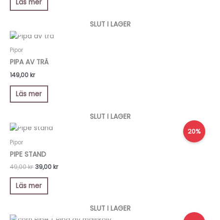
Läs mer
SLUT I LAGER
Pipor
PIPA AV TRÄ
149,00
kr
Läs mer
SLUT I LAGER
Det
Det
20%
ursprungliga
nuvarande
priset
priset
Pipor
var:
är:
PIPE STAND
49,00 kr.
39,00 kr.
49,00
kr
39,00
kr
Läs mer
SLUT I LAGER
Det
Det