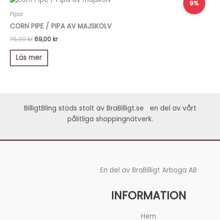
9%
ursprungliga
nuvarande
priset
priset
Pipor
var:
är:
CORN PIPE / PIPA AV MAJSKOLV
75,90 kr.
69,00 kr.
75,90
kr
69,00
kr
Läs mer
BilligtBling stöds stolt av
BraBilligt.se
en del av vårt
pålitliga shoppingnätverk.
En del av BraBilligt Arboga AB
INFORMATION
Hem