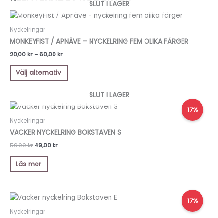
SLUT I LAGER
Prisintervall:
Den
20,00 kr
här
till
Nyckelringar
produkten
60,00 kr
MONKEYFIST / APNÄVE – NYCKELRING FEM OLIKA FÄRGER
har
20,00
kr
–
60,00
kr
flera
varianter.
Välj alternativ
De
olika
SLUT I LAGER
alternativen
Det
Det
17%
kan
ursprungliga
nuvarande
priset
priset
Nyckelringar
väljas
var:
är:
VACKER NYCKELRING BOKSTAVEN S
på
59,00 kr.
49,00 kr.
produktsidan
59,00
kr
49,00
kr
Läs mer
Det
Det
17%
ursprungliga
nuvarande
priset
priset
Nyckelringar