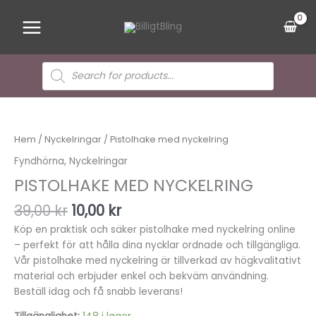
Hoppa
Main
till
Menu
innehåll
Sök
efter
produkter
Det
Det
Pistolhake
ursprungliga
nuvarande
med
priset
priset
nyckelring
Hem
/
Nyckelringar
/ Pistolhake med nyckelring
var:
är:
mängd
Fyndhörna
,
Nyckelringar
39,00 kr.
10,00 kr.
PISTOLHAKE MED NYCKELRING
39,00
kr
10,00
kr
Köp en praktisk och säker pistolhake med nyckelring online
– perfekt för att hålla dina nycklar ordnade och tillgängliga.
Vår pistolhake med nyckelring är tillverkad av högkvalitativt
material och erbjuder enkel och bekväm användning.
Beställ idag och få snabb leverans!