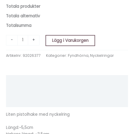
Totala produkter
Totala alternativ
Totalsumma
-
+
Lägg i Varukorgen
Artikelnr:
92026377
Kategorier:
Fyndhörna
,
Nyckelringar
Beskrivning
Ytterligare information
Recensioner (0)
Liten pistolhake med nyckelring
Längd:~5,5cm