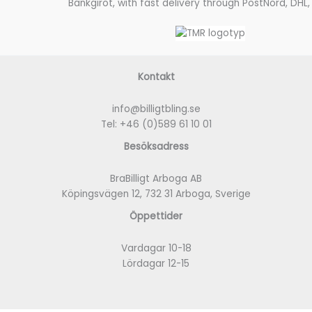
Bankgirot, with fast delivery through PostNord, DHL,
Kontakt
info@billigtbling.se
Tel:
+46 (0)589 61 10 01
Besöksadress
BraBilligt Arboga AB
Köpingsvägen 12, 732 31 Arboga, Sverige
Öppettider
Vardagar 10-18
Lördagar 12-15