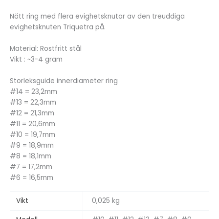
Nätt ring med flera evighetsknutar av den treuddiga
evighetsknuten Triquetra på.
Material: Rostfritt stål
Vikt : ~3-4 gram
Storleksguide innerdiameter ring
#14 = 23,2mm
#13 = 22,3mm
#12 = 21,3mm
#11 = 20,6mm
#10 = 19,7mm
#9 = 18,9mm
#8 = 18,1mm
#7 = 17,2mm
#6 = 16,5mm
Vikt
0,025 kg