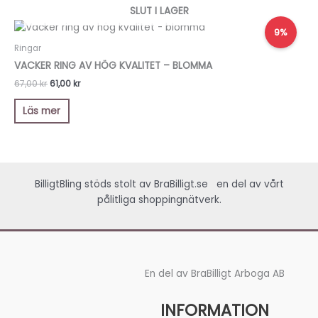
SLUT I LAGER
Det
Det
9%
ursprungliga
nuvarande
priset
priset
Ringar
var:
är:
VACKER RING AV HÖG KVALITET – BLOMMA
67,00 kr.
61,00 kr.
67,00
kr
61,00
kr
Läs mer
BilligtBling stöds stolt av
BraBilligt.se
en del av vårt
pålitliga shoppingnätverk.
En del av BraBilligt Arboga AB
INFORMATION