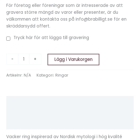
För företag eller föreningar som är intresserade av att
gravera större mängd av varor eller presenter, är du
välkommen att kontakta oss på info@brabilligt.se för en
skräddarsydd offert.
Tryck här för att lägga till gravering
-
+
Lägg i Varukorgen
Artikelnr:
N/A
Kategori:
Ringar
Beskrivning
Ytterligare information
Recensioner (0)
Vacker ring inspirerad av Nordisk mytologi i hög kvalité