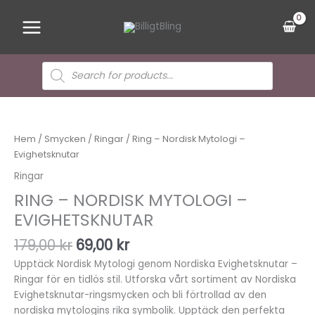
Hoppa
Main
till
Menu
innehåll
Sök
efter
produkter
Det
Det
Ring
ursprungliga
nuvarande
-
priset
priset
Nordisk
Hem
/
Smycken
/
Ringar
/ Ring – Nordisk Mytologi –
var:
är:
Mytologi
Evighetsknutar
179,00 kr.
69,00 kr.
-
Ringar
Evighetsknutar
RING – NORDISK MYTOLOGI –
mängd
EVIGHETSKNUTAR
179,00
kr
69,00
kr
Upptäck Nordisk Mytologi genom Nordiska Evighetsknutar –
Ringar för en tidlös stil. Utforska vårt sortiment av Nordiska
Evighetsknutar-ringsmycken och bli förtrollad av den
nordiska mytologins rika symbolik. Upptäck den perfekta