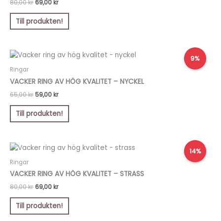
80,00
kr
69,00
kr
Till produkten!
Det
Det
9%
ursprungliga
nuvarande
priset
priset
Ringar
var:
är:
VACKER RING AV HÖG KVALITET – NYCKEL
65,00 kr.
59,00 kr.
65,00
kr
59,00
kr
Till produkten!
Det
Det
14%
ursprungliga
nuvarande
priset
priset
Ringar
var:
är:
VACKER RING AV HÖG KVALITET – STRASS
80,00 kr.
69,00 kr.
80,00
kr
69,00
kr
Till produkten!