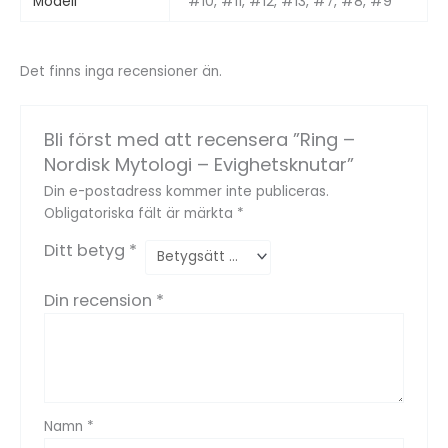
Modell
#10, #11, #12, #13, #7, #8, #9
Det finns inga recensioner än.
Bli först med att recensera ”Ring –
Nordisk Mytologi – Evighetsknutar”
Din e-postadress kommer inte publiceras.
Obligatoriska fält är märkta
*
Ditt betyg
*
Din recension
*
Namn
*