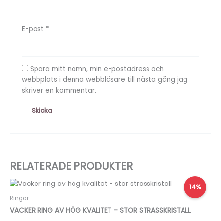
E-post
*
Spara mitt namn, min e-postadress och
webbplats i denna webbläsare till nästa gång jag
skriver en kommentar.
RELATERADE PRODUKTER
Det
Det
14%
ursprungliga
nuvarande
priset
priset
Ringar
var:
är:
VACKER RING AV HÖG KVALITET – STOR STRASSKRISTALL
80,00 kr.
69,00 kr.