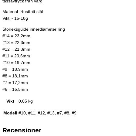
tassavtryck från varg
Material: Rostfritt stål
Vikt:~ 15-18g
Storleksguide innerdiameter ring
#14 = 23,2mm
#13 = 22,3mm
#12 = 21,3mm
#11 = 20,6mm
#10 = 19,7mm
#9 = 18,9mm
#8 = 18,1mm
#7 = 17,2mm
#6 = 16,5mm
Vikt
0,05 kg
Modell
#10, #11, #12, #13, #7, #8, #9
Recensioner