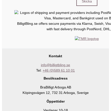
BilligtBling.se offers secure payments via Klarna, Swish, Vi
with fast delivery through PostNord, DHL
Kontakt
info@billigtbling.se
Tel:
+46 (0)589 61 10 01
Besöksadress
BraBilligt Arboga AB
Köpingsvägen 12, 732 31 Arboga, Sverige
Öppettider
Vardagar 10-18