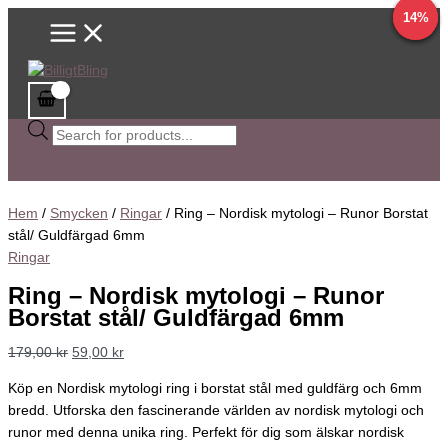
Main
Hoppa
Ring
Sök
Det
Det
Det
Det
Det
Det
Det
Det
Det
Det
64%
14%
9%
9%
Menu
till
-
efter
ursprungliga
ursprungliga
ursprungliga
ursprungliga
ursprungliga
nuvarande
nuvarande
nuvarande
nuvarande
nuvarande
innehåll
Nordisk
produkter
priset
priset
priset
priset
priset
priset
priset
priset
priset
priset
mytologi
var:
var:
var:
var:
var:
är:
är:
är:
är:
är:
-
179,00 kr.
65,00 kr.
56,00 kr.
80,00 kr.
165,00 kr.
59,00 kr.
59,00 kr.
51,00 kr.
69,00 kr.
59,00 kr.
Runor
Borstat
stål/
Guldfärgad
6mm
Hem
/
Smycken
/
Ringar
/ Ring – Nordisk mytologi – Runor Borstat
mängd
stål/ Guldfärgad 6mm
Ringar
Ring – Nordisk mytologi – Runor
Borstat stål/ Guldfärgad 6mm
179,00
kr
59,00
kr
Köp en Nordisk mytologi ring i borstat stål med guldfärg och 6mm
bredd. Utforska den fascinerande världen av nordisk mytologi och
runor med denna unika ring. Perfekt för dig som älskar nordisk