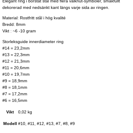
Elegant ring i borstat stål med flera valknut-symboler, smakfullt
dekorerad med nedsänkt kant längs varje sida av ringen.
Material: Rostfritt stål i hög kvalité
Bredd: 8mm
Vikt : ~6 -10 gram
Storleksguide innerdiameter ring
#14 = 23,2mm
#13 = 22,3mm
#12 = 21,3mm
#11 = 20,6mm
#10 = 19,7mm
#9 = 18,9mm
#8 = 18,1mm
#7 = 17,2mm
#6 = 16,5mm
Vikt
0,02 kg
Modell
#10, #11, #12, #13, #7, #8, #9