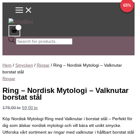
Main
Hoppa
Ring
Sök
Det
Det
Det
Det
Det
Det
Det
Det
Prisintervall:
Den
65%
9%
9%
Menu
till
-
efter
ursprungliga
ursprungliga
ursprungliga
ursprungliga
nuvarande
nuvarande
nuvarande
nuvarande
59,00 kr
här
innehåll
Nordisk
produkter
priset
priset
priset
priset
priset
priset
priset
priset
till
produkten
Mytologi
var:
var:
var:
var:
är:
är:
är:
är:
139,00 kr
har
-
179,00 kr.
56,00 kr.
65,00 kr.
56,00 kr.
59,00 kr.
51,00 kr.
59,00 kr.
20,00 kr.
flera
Valknutar
varianter.
borstat
De
stål
olika
mängd
alternativen
kan
Hem
/
Smycken
/
Ringar
/ Ring – Nordisk Mytologi – Valknutar
väljas
borstat stål
på
Ringar
produktsidan
Ring – Nordisk Mytologi – Valknutar
borstat stål
179,00
kr
59,00
kr
Köp Nordisk Mytologi Ring med Valknutar i borstat stål – Perfekt för
dig som älskar nordisk mytologi och vill bära ett unikt smycke.
Utforska vårt sortiment av ringar med valknutar i hållbart borstat stål