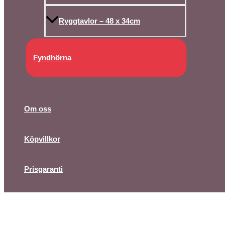
Ryggtavlor – 48 x 34cm
Fyndhörna
Om oss
Köpvillkor
Prisgaranti