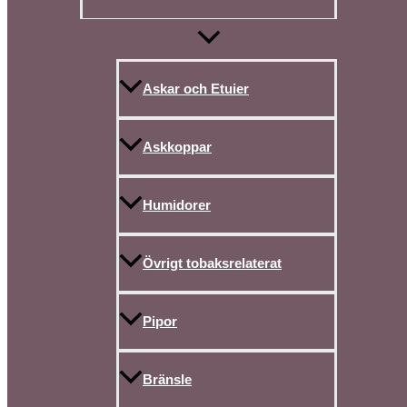
Askar och Etuier
Askkoppar
Humidorer
Övrigt tobaksrelaterat
Pipor
Bränsle