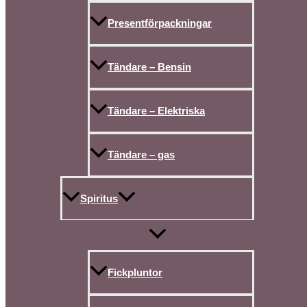
Presentförpackningar
Tändare – Bensin
Tändare – Elektriska
Tändare – gas
Spiritus
Fickpluntor