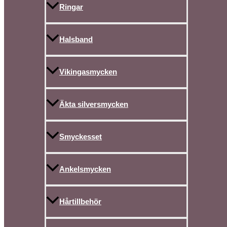
Ringar
Halsband
Vikingasmycken
Äkta silversmycken
Smyckesset
Ankelsmycken
Hårtillbehör