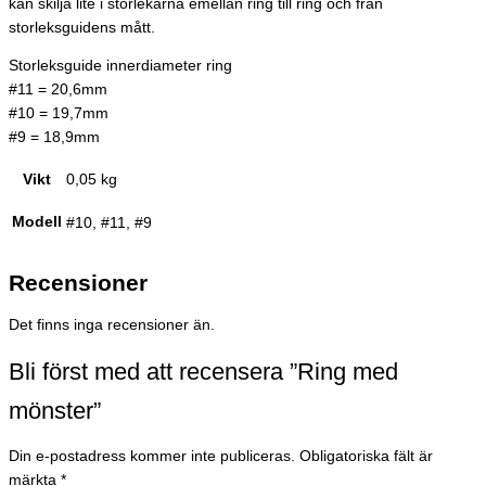
kan skilja lite i storlekarna emellan ring till ring och från
storleksguidens mått.
Storleksguide innerdiameter ring
#11 = 20,6mm
#10 = 19,7mm
#9 = 18,9mm
Vikt
0,05 kg
Modell
#10, #11, #9
Recensioner
Det finns inga recensioner än.
Bli först med att recensera ”Ring med
mönster”
Din e-postadress kommer inte publiceras.
Obligatoriska fält är
märkta
*