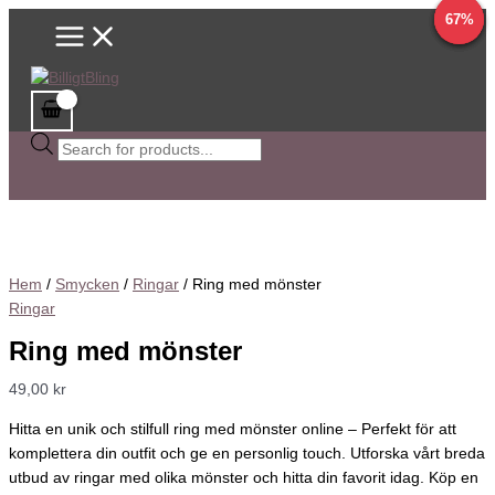
Main
Hoppa
Ring
Sök
Det
Det
Det
Det
Det
Det
Det
Det
14%
14%
21%
67%
Menu
till
med
efter
ursprungliga
ursprungliga
ursprungliga
ursprungliga
nuvarande
nuvarande
nuvarande
nuvarande
innehåll
mönster
produkter
priset
priset
priset
priset
priset
priset
priset
priset
mängd
var:
var:
var:
var:
är:
är:
är:
är:
80,00 kr.
80,00 kr.
61,00 kr.
125,00 kr.
69,00 kr.
69,00 kr.
20,00 kr.
99,00 kr.
Hem
/
Smycken
/
Ringar
/ Ring med mönster
Ringar
Ring med mönster
49,00
kr
Hitta en unik och stilfull ring med mönster online – Perfekt för att
komplettera din outfit och ge en personlig touch. Utforska vårt breda
utbud av ringar med olika mönster och hitta din favorit idag. Köp en