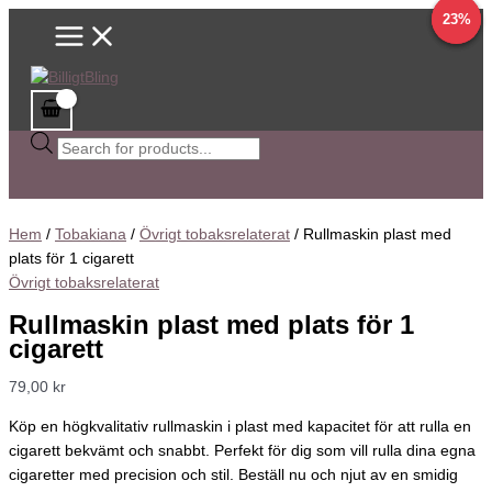
Main
Hoppa
Sök
Det
Det
Det
Det
Det
Det
62%
23%
9%
Menu
till
efter
ursprungliga
ursprungliga
ursprungliga
nuvarande
nuvarande
nuvarande
innehåll
produkter
priset
priset
priset
priset
priset
priset
var:
var:
var:
är:
är:
är:
79,00 kr.
75,90 kr.
89,10 kr.
40,00 kr.
69,00 kr.
69,00 kr.
Hem
/
Tobakiana
/
Övrigt tobaksrelaterat
/ Rullmaskin plast med
plats för 1 cigarett
Övrigt tobaksrelaterat
Rullmaskin plast med plats för 1
cigarett
79,00
kr
Köp en högkvalitativ rullmaskin i plast med kapacitet för att rulla en
cigarett bekvämt och snabbt. Perfekt för dig som vill rulla dina egna
cigaretter med precision och stil. Beställ nu och njut av en smidig