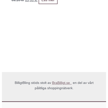
89,10
kr
69,00
kr
Läs mer
BilligtBling stöds stolt av
BraBilligt.se
en del av vårt
pålitliga shoppingnätverk.