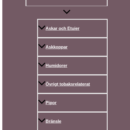
Askar och Etuier
Askkoppar
Humidorer
Övrigt tobaksrelaterat
Pipor
Bränsle