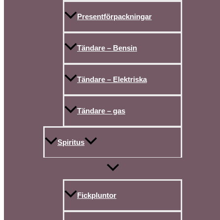
Presentförpackningar
Tändare – Bensin
Tändare – Elektriska
Tändare – gas
Spiritus
Fickpluntor