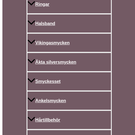
Ringar
Halsband
Vikingasmycken
Äkta silversmycken
Smyckesset
Ankelsmycken
Hårtillbehör