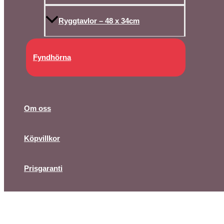
Ryggtavlor – 48 x 34cm
Fyndhörna
Om oss
Köpvillkor
Prisgaranti