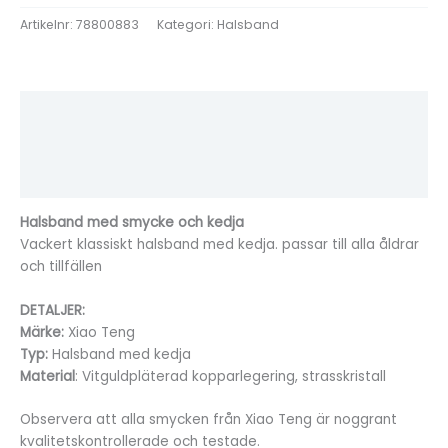
Artikelnr:
78800883
Kategori:
Halsband
Beskrivning
Ytterligare information
Recensioner (0)
Halsband med smycke och kedja
Vackert klassiskt halsband med kedja. passar till alla åldrar
och tillfällen
DETALJER:
Märke:
Xiao Teng
Typ:
Halsband med kedja
Mater
ial
: Vitguldpläterad kopparlegering, strasskristall
Observera att alla smycken från Xiao Teng är noggrant
kvalitetskontrollerade och testade.