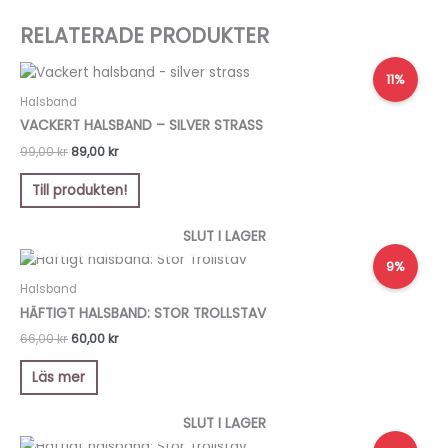
RELATERADE PRODUKTER
Det
Det
11%
ursprungliga
nuvarande
priset
priset
Halsband
var:
är:
VACKERT HALSBAND – SILVER STRASS
99,00 kr.
89,00 kr.
99,00
kr
89,00
kr
Till produkten!
SLUT I LAGER
Det
Det
9%
ursprungliga
nuvarande
priset
priset
Halsband
var:
är:
HÄFTIGT HALSBAND: STOR TROLLSTAV
66,00 kr.
60,00 kr.
66,00
kr
60,00
kr
Läs mer
SLUT I LAGER
Det
Det