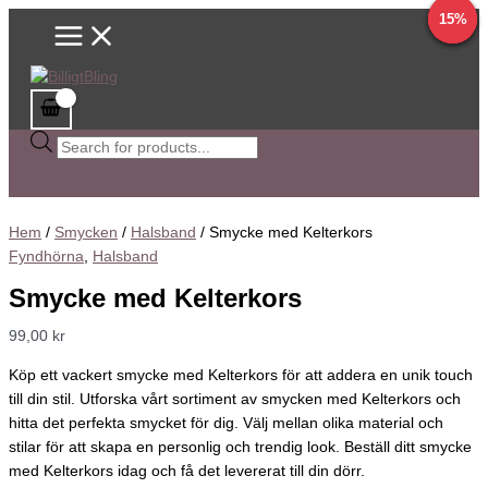
Main
Hoppa
Smycke
Sök
Det
Det
Det
Det
Det
Det
Det
Det
42%
15%
9%
9%
Menu
till
med
efter
ursprungliga
ursprungliga
ursprungliga
ursprungliga
nuvarande
nuvarande
nuvarande
nuvarande
innehåll
Kelterkors
produkter
priset
priset
priset
priset
priset
priset
priset
priset
mängd
var:
var:
var:
var:
är:
är:
är:
är:
77,00 kr.
55,00 kr.
69,00 kr.
69,00 kr.
44,90 kr.
50,00 kr.
63,00 kr.
59,00 kr.
Hem
/
Smycken
/
Halsband
/ Smycke med Kelterkors
Fyndhörna
,
Halsband
Smycke med Kelterkors
99,00
kr
Köp ett vackert smycke med Kelterkors för att addera en unik touch
till din stil. Utforska vårt sortiment av smycken med Kelterkors och
hitta det perfekta smycket för dig. Välj mellan olika material och
stilar för att skapa en personlig och trendig look. Beställ ditt smycke
med Kelterkors idag och få det levererat till din dörr.