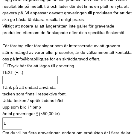
resultat blir på metall, trä och läder där det finns en platt ren yta att
gravera på. Vi anpassar oavsett graveringen till produkten för att det
ska ge bästa tänkbara resultat enligt praxis.
Viktigt att notera är att ångerrätten inte gäller för graverade
produkter, eftersom de är skapade efter dina specifika önskemål.
För företag eller föreningar som är intresserade av att gravera
större mängd av varor eller presenter, är du välkommen att kontakta
oss på info@brabilligt.se för en skräddarsydd offert.
Tryck här för att lägga till gravering
TEXT
(+...)
Tänk på att endast använda
tecken som finns i respektive font.
Udda tecken / språk laddas bäst
upp som bild i *.bmp
Antal graveringar
*
(×50,00 kr)
Om du vill ha flera graveringar, endera om produkten är i flera delar,