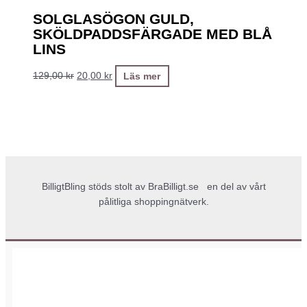
SOLGLASÖGON GULD,
SKÖLDPADDSFÄRGADE MED BLÅ
LINS
129,00
kr
20,00
kr
Läs mer
BilligtBling stöds stolt av
BraBilligt.se
en del av vårt
pålitliga shoppingnätverk.