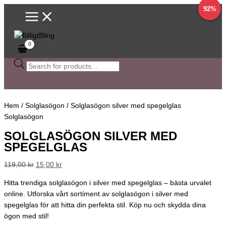
Main
Hoppa
Solglasögon
Sök
Det
Det
Det
Det
92%
92%
Menu
till
silver
efter
ursprungliga
ursprungliga
nuvarande
nuvarande
innehåll
med
produkter
priset
priset
priset
priset
spegelglas
var:
var:
är:
är:
mängd
119,00 kr.
129,00 kr.
15,00 kr.
20,00 kr.
Hem
/
Solglasögon
/ Solglasögon silver med spegelglas
Solglasögon
SOLGLASÖGON SILVER MED
SPEGELGLAS
119,00
kr
15,00
kr
Hitta trendiga solglasögon i silver med spegelglas – bästa urvalet
online. Utforska vårt sortiment av solglasögon i silver med
spegelglas för att hitta din perfekta stil. Köp nu och skydda dina
ögon med stil!