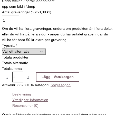
Udda tecken / språk laddas bäst
upp som bild i *.bmp
Antal graveringar
*
(×50,00 kr)
Om du vill ha flera graveringar, endera om produkten är i flera delar,
eller du vill ha på flera sidor - anger du här antalet graveringar du
vill ha för bara 50 kr extra per gravering.
Typsnitt
*
Totala produkter
Totala alternativ
Totalsumma
-
+
Lägg i Varukorgen
Artikelnr:
88230194
Kategori:
Solglasögon
Beskrivning
Ytterligare information
Recensioner (0)
Ovala stålfärgade solglasögon med snygg detalj över näsryggen