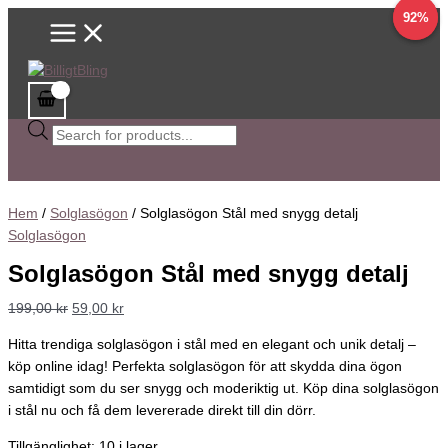
Main
Hoppa
Solglasögon
Sök
Det
Det
92%
92%
Menu
till
Stål
efter
ursprungliga
nuvarande
innehåll
med
produkter
priset
priset
snygg
var:
är:
detalj
199,00 kr.
59,00 kr.
mängd
Hem
/
Solglasögon
/ Solglasögon Stål med snygg detalj
Solglasögon
Solglasögon Stål med snygg detalj
199,00
kr
59,00
kr
Hitta trendiga solglasögon i stål med en elegant och unik detalj –
köp online idag! Perfekta solglasögon för att skydda dina ögon
samtidigt som du ser snygg och moderiktig ut. Köp dina solglasögon
i stål nu och få dem levererade direkt till din dörr.
Tillgänglighet:
10 i lager