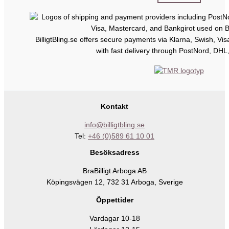
BilligtBling.se offers secure payments via Klarna, Swish, Vi
with fast delivery through PostNord, DHL
Kontakt
info@billigtbling.se
Tel:
+46 (0)589 61 10 01
Besöksadress
BraBilligt Arboga AB
Köpingsvägen 12, 732 31 Arboga, Sverige
Öppettider
Vardagar 10-18