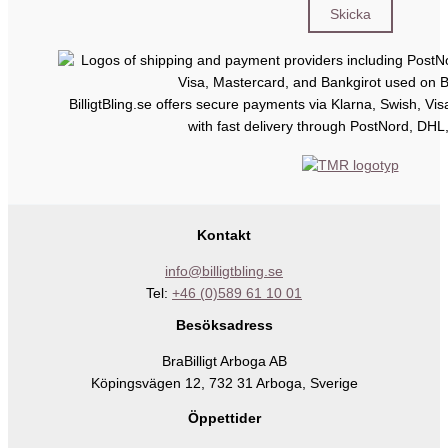
BilligtBling.se offers secure payments via Klarna, Swish, Vi
with fast delivery through PostNord, DHL
Kontakt
info@billigtbling.se
Tel:
+46 (0)589 61 10 01
Besöksadress
BraBilligt Arboga AB
Köpingsvägen 12, 732 31 Arboga, Sverige
Öppettider