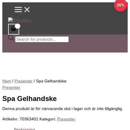
Main
Hoppa
Sök
Det
Det
Det
Det
34%
26%
Menu
till
efter
ursprungliga
ursprungliga
nuvarande
nuvarande
innehåll
produkter
priset
priset
priset
priset
var:
var:
är:
är:
38,00 kr.
39,00 kr.
29,00 kr.
29,00 kr.
Hem
/
Presenter
/ Spa Gelhandske
Presenter
Spa Gelhandske
Denna produkt är för närvarande slut i lager och är inte tillgänglig.
Artikelnr:
70363401
Kategori:
Presenter
Beskrivning