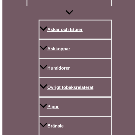
Askar och Etuier
Askkoppar
Humidorer
Övrigt tobaksrelaterat
Pipor
Bränsle