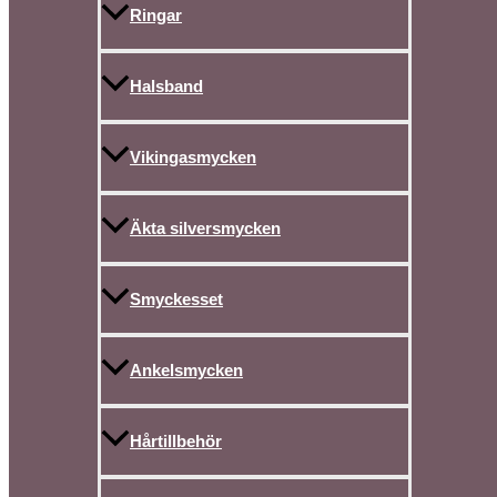
Ringar
Halsband
Vikingasmycken
Äkta silversmycken
Smyckesset
Ankelsmycken
Hårtillbehör