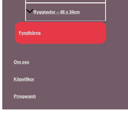
Ryggtavlor – 48 x 34cm
Fyndhörna
Om oss
Köpvillkor
Prisgaranti