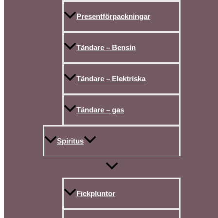
Presentförpackningar
Tändare – Bensin
Tändare – Elektriska
Tändare – gas
Spiritus
Fickpluntor