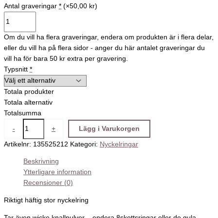
Antal graveringar
*
(×50,00 kr)
Om du vill ha flera graveringar, endera om produkten är i flera delar,
eller du vill ha på flera sidor - anger du här antalet graveringar du
vill ha för bara 50 kr extra per gravering.
Typsnitt
*
Totala produkter
Totala alternativ
Totalsumma
-
+
Lägg i Varukorgen
Artikelnr:
135525212
Kategori:
Nyckelringar
Beskrivning
Ytterligare information
Recensioner (0)
Riktigt häftig stor nyckelring
Tar även wicke knallpulver – endera 8skottsringar eller de gula