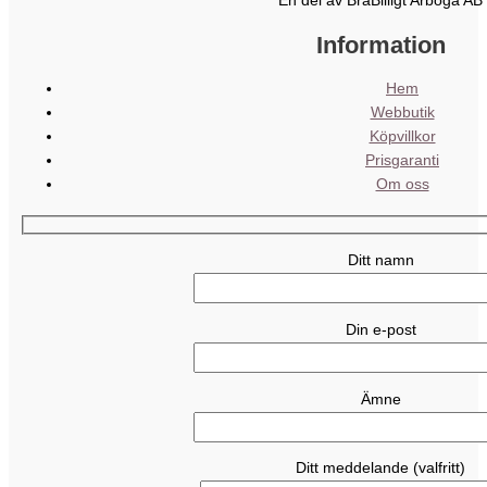
En del av BraBilligt Arboga AB
Information
Hem
Webbutik
Köpvillkor
Prisgaranti
Om oss
Ditt namn
Din e-post
Ämne
Ditt meddelande (valfritt)