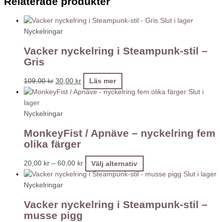
Relaterade produkter
Slut i lager
Nyckelringar
Vacker nyckelring i Steampunk-stil –
Gris
109,00
kr
30,00
kr
Läs mer
Slut i
lager
Nyckelringar
MonkeyFist / Apnäve – nyckelring fem
olika färger
20,00
kr
–
60,00
kr
Välj alternativ
Slut i lager
Nyckelringar
Vacker nyckelring i Steampunk-stil –
musse pigg