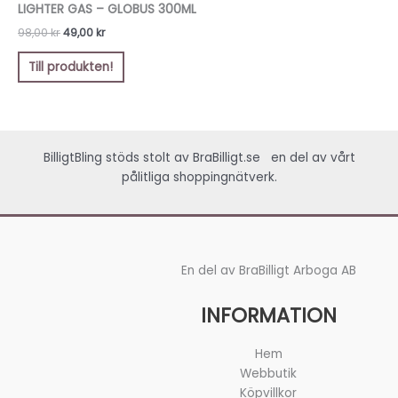
var:
är:
LIGHTER GAS – GLOBUS 300ML
98,00 kr.
49,00 kr.
98,00
kr
49,00
kr
Till produkten!
BilligtBling stöds stolt av
BraBilligt.se
en del av vårt
pålitliga shoppingnätverk.
En del av BraBilligt Arboga AB
INFORMATION
Hem
Webbutik
Köpvillkor