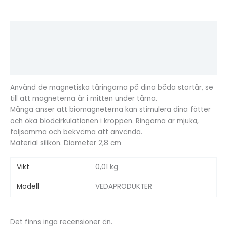
Beskrivning
Ytterligare information
Recensioner (0)
Använd de magnetiska tåringarna på dina båda stortår, se
till att magneterna är i mitten under tårna.
Många anser att biomagneterna kan stimulera dina fötter
och öka blodcirkulationen i kroppen. Ringarna är mjuka,
följsamma och bekväma att använda.
Material silikon. Diameter 2,8 cm
Vikt
0,01 kg
Modell
VEDAPRODUKTER
Det finns inga recensioner än.