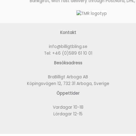
Bankgirot, with fast delivery through PostNord, DHL,
Kontakt
info@billigtbling.se
Tel:
+46 (0)589 61 10 01
Besöksadress
BraBilligt Arboga AB
Köpingsvägen 12, 732 31 Arboga, Sverige
Öppettider
Vardagar 10-18
Lördagar 12-15