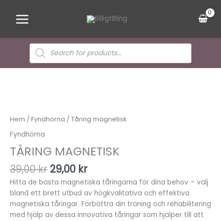
Hoppa
Main
till
Menu
innehåll
Sök
efter
produkter
Det
Det
ursprungliga
nuvarande
priset
priset
var:
är:
39,00 kr.
29,00 kr.
Hem
/
Fyndhörna
/ Tåring magnetisk
Fyndhörna
TÅRING MAGNETISK
39,00
kr
29,00
kr
Hitta de bästa magnetiska tåringarna för dina behov – välj
bland ett brett utbud av högkvalitativa och effektiva
magnetiska tåringar. Förbättra din träning och rehabilitering
med hjälp av dessa innovativa tåringar som hjälper till att