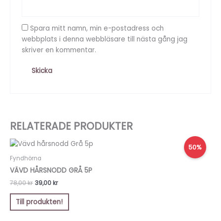
Spara mitt namn, min e-postadress och
webbplats i denna webbläsare till nästa gång jag
skriver en kommentar.
RELATERADE PRODUKTER
Det
Det
50%
ursprungliga
nuvarande
priset
priset
Fyndhörna
var:
är:
VÄVD HÅRSNODD GRÅ 5P
78,00 kr.
39,00 kr.
78,00
kr
39,00
kr
Till produkten!