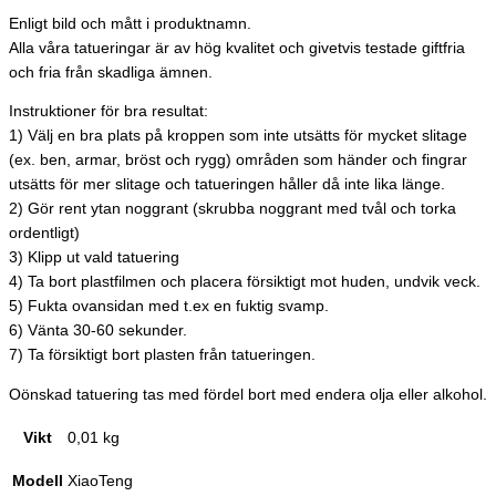
Enligt bild och mått i produktnamn.
Alla våra tatueringar är av hög kvalitet och givetvis testade giftfria
och fria från skadliga ämnen.
Instruktioner för bra resultat:
1) Välj en bra plats på kroppen som inte utsätts för mycket slitage
(ex. ben, armar, bröst och rygg) områden som händer och fingrar
utsätts för mer slitage och tatueringen håller då inte lika länge.
2) Gör rent ytan noggrant (skrubba noggrant med tvål och torka
ordentligt)
3) Klipp ut vald tatuering
4) Ta bort plastfilmen och placera försiktigt mot huden, undvik veck.
5) Fukta ovansidan med t.ex en fuktig svamp.
6) Vänta 30-60 sekunder.
7) Ta försiktigt bort plasten från tatueringen.
Oönskad tatuering tas med fördel bort med endera olja eller alkohol.
Vikt
0,01 kg
Modell
XiaoTeng