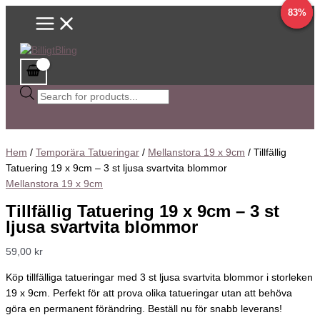
Main
Hoppa
Tillfällig
Sök
Det
Det
Det
Det
74%
83%
9%
Menu
till
Tatuering
efter
ursprungliga
ursprungliga
nuvarande
nuvarande
innehåll
19
produkter
priset
priset
priset
priset
x
var:
var:
är:
är:
9cm
37,00 kr.
37,00 kr.
34,00 kr.
20,00 kr.
-
3
st
ljusa
svartvita
Hem
/
Temporära Tatueringar
/
Mellanstora 19 x 9cm
/ Tillfällig
blommor
Tatuering 19 x 9cm – 3 st ljusa svartvita blommor
mängd
Mellanstora 19 x 9cm
Tillfällig Tatuering 19 x 9cm – 3 st
ljusa svartvita blommor
59,00
kr
Köp tillfälliga tatueringar med 3 st ljusa svartvita blommor i storleken
19 x 9cm. Perfekt för att prova olika tatueringar utan att behöva
göra en permanent förändring. Beställ nu för snabb leverans!