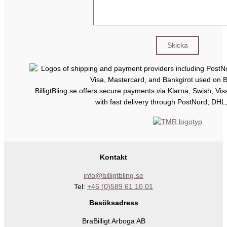
BilligtBling.se offers secure payments via Klarna, Swish, Vi
with fast delivery through PostNord, DHL
Kontakt
info@billigtbling.se
Tel:
+46 (0)589 61 10 01
Besöksadress
BraBilligt Arboga AB