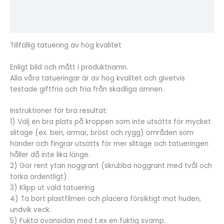
Ytterligare information
Recensioner (0)
Tillfällig tatuering av hög kvalitet
Enligt bild och mått i produktnamn.
Alla våra tatueringar är av hög kvalitet och givetvis
testade giftfria och fria från skadliga ämnen.
Instruktioner för bra resultat:
1) Välj en bra plats på kroppen som inte utsätts för mycket
slitage (ex. ben, armar, bröst och rygg) områden som
händer och fingrar utsätts för mer slitage och tatueringen
håller då inte lika länge.
2) Gör rent ytan noggrant (skrubba noggrant med tvål och
torka ordentligt)
3) Klipp ut vald tatuering
4) Ta bort plastfilmen och placera försiktigt mot huden,
undvik veck.
5) Fukta ovansidan med t.ex en fuktig svamp.