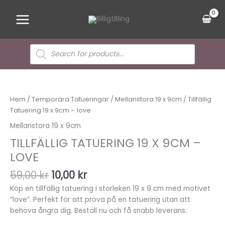
Hoppa
Main
till
Menu
innehåll
Sök
efter
produkter
Det
Det
ursprungliga
nuvarande
priset
priset
Hem
/
Temporära Tatueringar
/
Mellanstora 19 x 9cm
/ Tillfällig
var:
är:
Tatuering 19 x 9cm – love
59,00 kr.
10,00 kr.
Mellanstora 19 x 9cm
TILLFÄLLIG TATUERING 19 X 9CM –
LOVE
59,00
kr
10,00
kr
Köp en tillfällig tatuering i storleken 19 x 9 cm med motivet
”love”. Perfekt för att prova på en tatuering utan att
behöva ångra dig. Beställ nu och få snabb leverans.