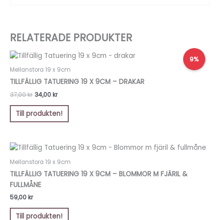
RELATERADE PRODUKTER
Det
Det
9%
ursprungliga
nuvarande
priset
priset
Mellanstora 19 x 9cm
var:
är:
TILLFÄLLIG TATUERING 19 X 9CM – DRAKAR
37,00 kr.
34,00 kr.
37,00
kr
34,00
kr
Till produkten!
Mellanstora 19 x 9cm
TILLFÄLLIG TATUERING 19 X 9CM – BLOMMOR M FJÄRIL &
FULLMÅNE
59,00
kr
Till produkten!