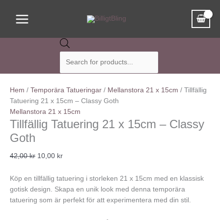
Hoppa
Tillfällig
Det
Det
Det
Det
Det
Det
Sök
Det
Det
Det
Det
Main
76%
76%
76%
76%
till
Tatuering
ursprungliga
ursprungliga
ursprungliga
ursprungliga
ursprungliga
nuvarande
efter
nuvarande
nuvarande
nuvarande
nuvarande
Menu
innehåll
21
priset
priset
priset
priset
priset
priset
produkter
priset
priset
priset
priset
x
var:
var:
var:
var:
var:
är:
är:
är:
är:
är:
15cm
42,00 kr.
42,00 kr.
41,80 kr.
42,00 kr.
42,00 kr.
10,00 kr.
9,90 kr.
10,00 kr.
10,00 kr.
10,00 kr.
-
Classy
Goth
Hem
/
Temporära Tatueringar
/
Mellanstora 21 x 15cm
/ Tillfällig
mängd
Tatuering 21 x 15cm – Classy Goth
Mellanstora 21 x 15cm
Tillfällig Tatuering 21 x 15cm – Classy
Goth
42,00
kr
10,00
kr
Köp en tillfällig tatuering i storleken 21 x 15cm med en klassisk
gotisk design. Skapa en unik look med denna temporära
tatuering som är perfekt för att experimentera med din stil.