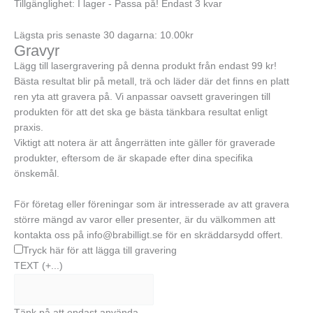
Tillgänglighet:
I lager - Passa på! Endast 3 kvar
Lägsta pris senaste 30 dagarna: 10.00kr
Gravyr
Lägg till lasergravering på denna produkt från endast 99 kr!
Bästa resultat blir på metall, trä och läder där det finns en platt
ren yta att gravera på. Vi anpassar oavsett graveringen till
produkten för att det ska ge bästa tänkbara resultat enligt
praxis.
Viktigt att notera är att ångerrätten inte gäller för graverade
produkter, eftersom de är skapade efter dina specifika
önskemål.
För företag eller föreningar som är intresserade av att gravera
större mängd av varor eller presenter, är du välkommen att
kontakta oss på info@brabilligt.se för en skräddarsydd offert.
Tryck här för att lägga till gravering
TEXT
(+...)
Tänk på att endast använda