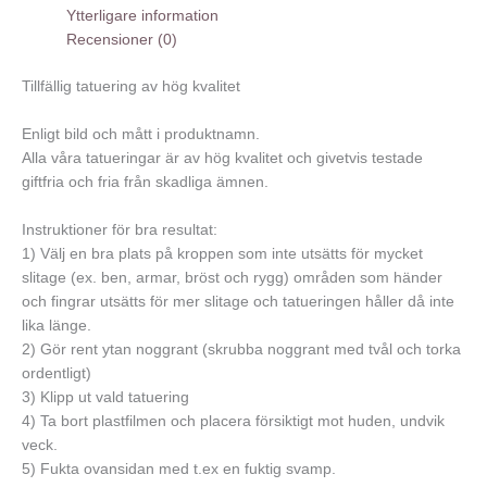
Ytterligare information
Recensioner (0)
Tillfällig tatuering av hög kvalitet
Enligt bild och mått i produktnamn.
Alla våra tatueringar är av hög kvalitet och givetvis testade
giftfria och fria från skadliga ämnen.
Instruktioner för bra resultat:
1) Välj en bra plats på kroppen som inte utsätts för mycket
slitage (ex. ben, armar, bröst och rygg) områden som händer
och fingrar utsätts för mer slitage och tatueringen håller då inte
lika länge.
2) Gör rent ytan noggrant (skrubba noggrant med tvål och torka
ordentligt)
3) Klipp ut vald tatuering
4) Ta bort plastfilmen och placera försiktigt mot huden, undvik
veck.
5) Fukta ovansidan med t.ex en fuktig svamp.