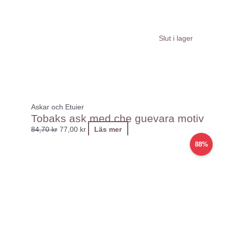
priset
priset
var:
är:
84,70 kr.
77,00 kr.
Slut i lager
Askar och Etuier
Tobaks ask med che guevara motiv
84,70
kr
77,00
kr
Läs mer
Det
Det
88%
ursprungliga
nuvarande
priset
priset
var:
är:
85,00 kr.
25,00 kr.