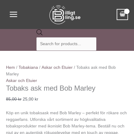
Hoppa
Det
Det
Sök
Main
till
ursprungliga
nuvarande
efter
Menu
innehåll
priset
priset
produkter
var:
är:
85,00 kr.
25,00 kr.
Hem
/
Tobakiana
/
Askar och Etuier
/ Tobaks ask med Bob
Marley
Askar och Etuier
Tobaks ask med Bob Marley
85,00
kr
25,00
kr
Köp en unik tobaksask med Bob Marley – perfekt för rökare och
reggaefans. Utforska vårt sortiment av högkvalitativa
tobaksprodukter med ikoniskt Bob Marley-tema. Beställ nu och
njut av en autentisk rökupplevelse med en touch av reggae.