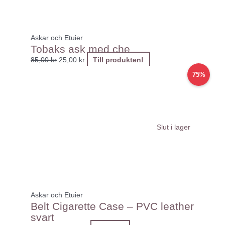
Askar och Etuier
Tobaks ask med che
85,00
kr
25,00
kr
Till produkten!
Det
Det
75%
ursprungliga
nuvarande
priset
priset
var:
är:
119,00 kr.
30,00 kr.
Slut i lager
Askar och Etuier
Belt Cigarette Case – PVC leather
svart