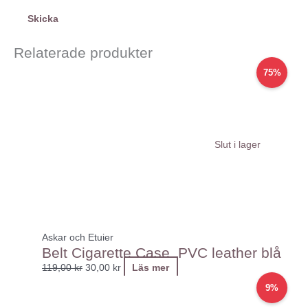
Relaterade produkter
Det
Det
75%
ursprungliga
nuvarande
priset
priset
var:
är:
119,00 kr.
30,00 kr.
Slut i lager
Askar och Etuier
Belt Cigarette Case. PVC leather blå
119,00
kr
30,00
kr
Läs mer
Det
Det
9%
ursprungliga
nuvarande