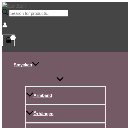
Slå
Slå
Slå
Slå
Slå
Hoppa
Sök
Det
Det
Det
Det
Det
Det
Det
Det
Det
Det
på/av
på/av
på/av
på/av
på/av
till
efter
ursprungliga
ursprungliga
ursprungliga
ursprungliga
ursprungliga
nuvarande
nuvarande
nuvarande
nuvarande
nuvarande
meny
meny
meny
meny
meny
innehåll
produkter
priset
priset
priset
priset
priset
priset
priset
priset
priset
priset
var:
var:
var:
var:
var:
är:
är:
är:
är:
är:
84,70 kr.
99,00 kr.
85,00 kr.
85,00 kr.
99,00 kr.
77,00 kr.
49,00 kr.
25,00 kr.
77,00 kr.
49,00 kr.
Smycken
Armband
Örhängen