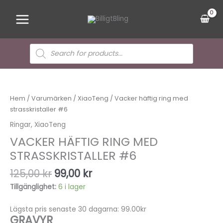
Hoppa
Main
till
Menu
innehåll
Sök
efter
produkter
Det
Det
Vacker
ursprungliga
nuvarande
häftig
priset
priset
ring
Hem
/
Varumärken
/
XiaoTeng
/ Vacker häftig ring med
var:
är:
med
strasskristaller #6
125,00 kr.
99,00 kr.
strasskristaller
Ringar
,
XiaoTeng
#6
VACKER HÄFTIG RING MED
mängd
STRASSKRISTALLER #6
125,00
kr
99,00
kr
Tillgänglighet:
6 i lager
Lägsta pris senaste 30 dagarna: 99.00kr
GRAVYR