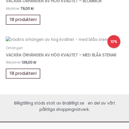
VACKRA ÖRHÄNGEN AV HÖG KVALITET – BLOMMOR
95,00 kr.
79,00 kr.
95,00
kr
79,00
kr
Till produkten!
Det
Det
10%
ursprungliga
nuvarande
priset
priset
Örhängen
var:
är:
VACKRA ÖRHÄNGEN AV HÖG KVALITET – MED BLÅA STENAR
155,00 kr.
139,00 kr.
155,00
kr
139,00
kr
Till produkten!
BilligtBling stöds stolt av
BraBilligt.se
en del av vårt
pålitliga shoppingnätverk.