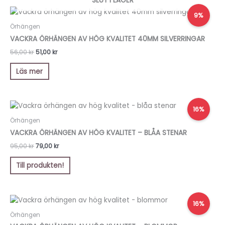
SLUT I LAGER
Det
Det
9%
ursprungliga
nuvarande
priset
priset
Örhängen
var:
är:
VACKRA ÖRHÄNGEN AV HÖG KVALITET 40MM SILVERRINGAR
56,00 kr.
51,00 kr.
56,00
kr
51,00
kr
Läs mer
Det
Det
16%
ursprungliga
nuvarande
priset
priset
Örhängen
var:
är:
VACKRA ÖRHÄNGEN AV HÖG KVALITET – BLÅA STENAR
95,00 kr.
79,00 kr.
95,00
kr
79,00
kr
Till produkten!
Det
Det
16%
ursprungliga
nuvarande
priset
priset
Örhängen
var:
är: