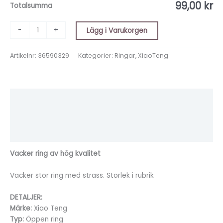
99,00 kr
Totalsumma
-
+
Lägg i Varukorgen
Artikelnr:
36590329
Kategorier:
Ringar
,
XiaoTeng
Beskrivning
Ytterligare information
Recensioner (0)
Vacker ring av hög kvalitet
Vacker stor ring med strass. Storlek i rubrik
DETALJER:
Märke:
Xiao Teng
Typ:
Öppen ring