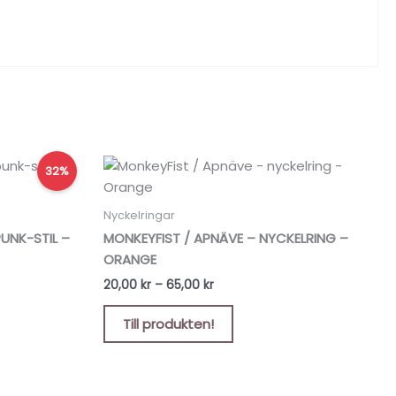
Prisintervall:
Den
32%
20,00 kr
här
till
produkten
65,00 kr
Nyckelringar
har
UNK-STIL –
MONKEYFIST / APNÄVE – NYCKELRING –
flera
ORANGE
varianter.
20,00
kr
–
65,00
kr
De
olika
Till produkten!
alternativen
kan
väljas