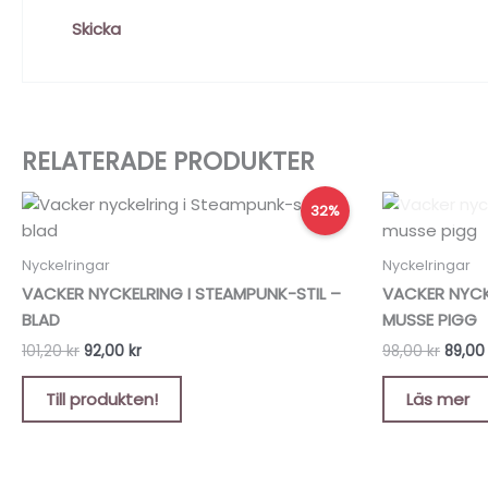
RELATERADE PRODUKTER
Det
Det
Det
32%
ursprungliga
nuvarande
urspr
priset
priset
priset
var:
är:
var:
Nyckelringar
Nyckelringar
101,20 kr.
92,00 kr.
98,00 
VACKER NYCKELRING I STEAMPUNK-STIL –
VACKER NYCK
BLAD
MUSSE PIGG
101,20
kr
92,00
kr
98,00
kr
89,0
Till produkten!
Läs mer