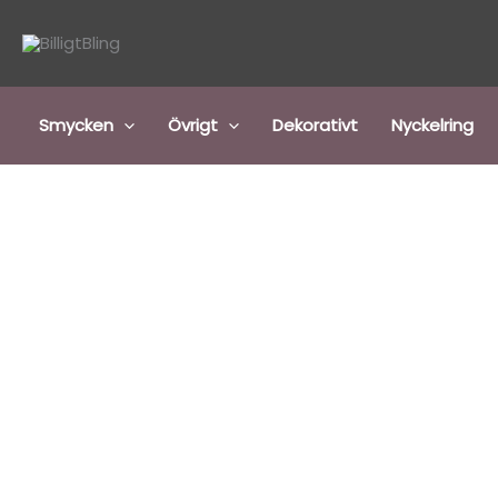
Hoppa
till
innehåll
Smycken
Övrigt
Dekorativt
Nyckelring