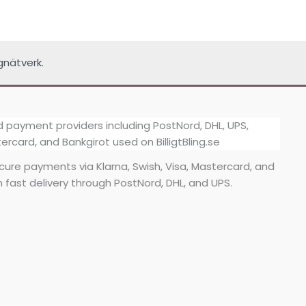
på
produktsidan
gnätverk.
secure payments via Klarna, Swish, Visa, Mastercard, and
h fast delivery through PostNord, DHL, and UPS.