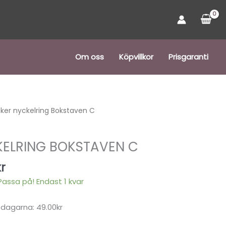
Om oss
Köpvillkor
Prisgaranti
Det
ker nyckelring Bokstaven C
ngliga
nuvarande
priset
ELRING BOKSTAVEN C
är:
r.
49,00 kr.
kr
 Passa på! Endast 1 kvar
 dagarna: 49.00kr