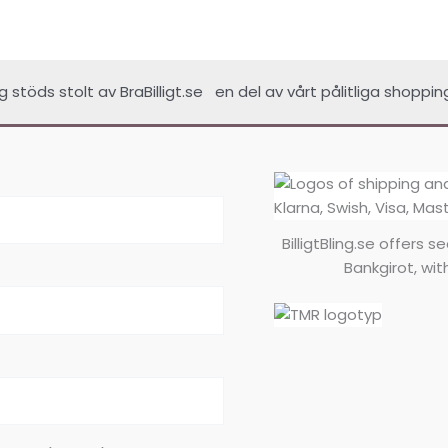
ing stöds stolt av
BraBilligt.se
en del av vårt pålitliga shoppin
BilligtBling.se offers 
Bankgirot, wit