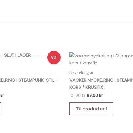
Det
Det
Det
SLUT I LAGER
9%
ungliga
nuvarande
ursprungliga
nuvarande
priset
priset
priset
är:
var:
är:
Nyckelringar
kr.
89,00 kr.
101,00 kr.
69,00 kr.
ELRING I STEAMPUNK-STIL –
VACKER NYCKELRING I STEAMP
KORS / KRUSIFIX
0
kr
101,00
kr
69,00
kr
Till produkten!