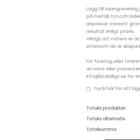
Lägg till lasergraverin
på metall, trä och läder
anpassar oavsett grave
resultat enligt praxis.
Viktigt att notera är a
eftersom de är skapade
För företag eller före
av varor eller present
info@brabilligt.se för 
Tryck här för att läg
Totala produkter
Totala alternativ
Totalsumma