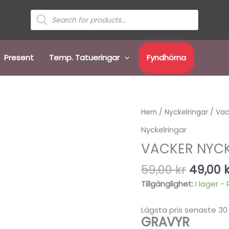
Sök
efter
produkter
Present
Temp. Tatueringar
Fyndhörna
Det
Vacker
Hem
/
Nyckelringar
/ Vac
urspru
nyckelring
Nyckelringar
priset
Bokstaven
VACKER NYCK
var:
C
59,00 k
mängd
59,00
kr
49,00
Tillgänglighet:
I lager -
Lägsta pris senaste 30
GRAVYR