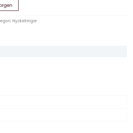
korgen
egori:
Nyckelringar