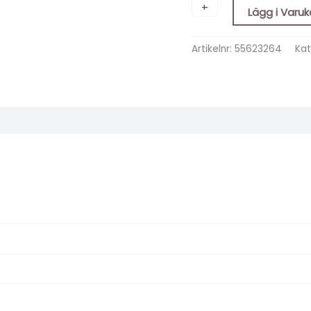
+
-
Lägg i Varu
Artikelnr:
55623264
Kat