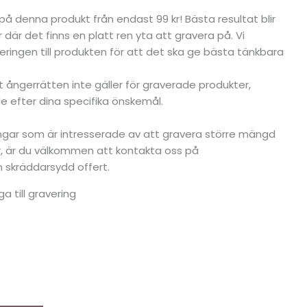
g på denna produkt från endast 99 kr! Bästa resultat blir
 där det finns en platt ren yta att gravera på. Vi
ringen till produkten för att det ska ge bästa tänkbara
tt ångerrätten inte gäller för graverade produkter,
 efter dina specifika önskemål.
ningar som är intresserade av att gravera större mängd
er, är du välkommen att kontakta oss på
en skräddarsydd offert.
ga till gravering