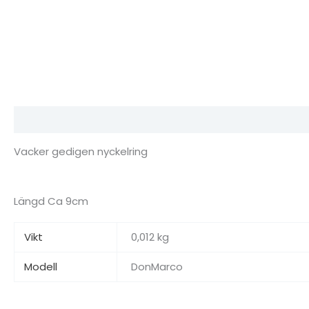
Beskrivning
Ytterligare information
Recensioner (0)
Vacker gedigen nyckelring
Längd Ca 9cm
Vikt
0,012 kg
Modell
DonMarco