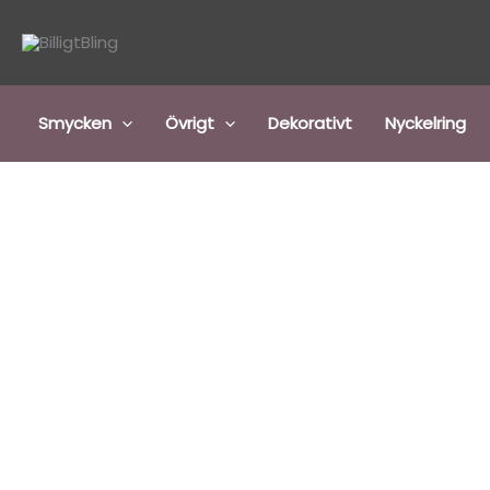
Hoppa
till
innehåll
Smycken
Övrigt
Dekorativt
Nyckelring