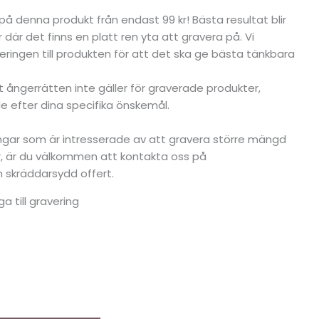
g på denna produkt från endast 99 kr! Bästa resultat blir
 där det finns en platt ren yta att gravera på. Vi
ringen till produkten för att det ska ge bästa tänkbara
tt ångerrätten inte gäller för graverade produkter,
 efter dina specifika önskemål.
ningar som är intresserade av att gravera större mängd
er, är du välkommen att kontakta oss på
en skräddarsydd offert.
ga till gravering