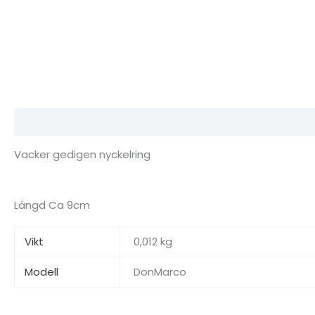
Beskrivning
Ytterligare information
Recensioner (0)
Vacker gedigen nyckelring
Längd Ca 9cm
Vikt
0,012 kg
Modell
DonMarco