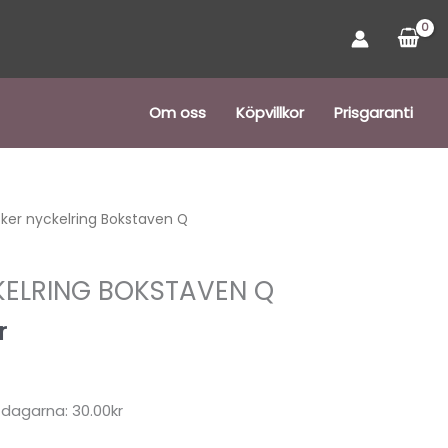
Om oss
Köpvillkor
Prisgaranti
Det
ker nyckelring Bokstaven Q
ngliga
nuvarande
priset
ELRING BOKSTAVEN Q
är:
r.
30,00 kr.
r
 dagarna: 30.00kr