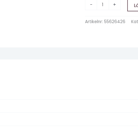
-
+
L
Artikelnr:
55626426
Kat