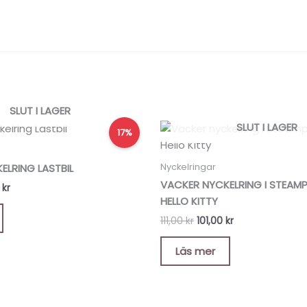
SLUT I LAGER
Det
Det
Det
SLUT I LAGER
17%
ungliga
nuvarande
ursprungliga
nuvarande
priset
priset
priset
är:
var:
är:
Nyckelringar
ELRING LASTBIL
kr.
49,00 kr.
111,00 kr.
101,00 kr.
VACKER NYCKELRING I STEAMP
0
kr
HELLO KITTY
111,00
kr
101,00
kr
Läs mer