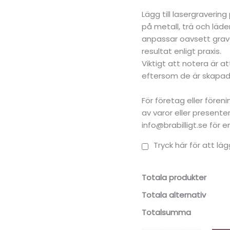
Lägg till lasergraverin
på metall, trä och läder
anpassar oavsett grave
resultat enligt praxis.
Viktigt att notera är a
eftersom de är skapade
För företag eller före
av varor eller present
info@brabilligt.se för 
Tryck här för att läg
Totala produkter
Totala alternativ
Totalsumma