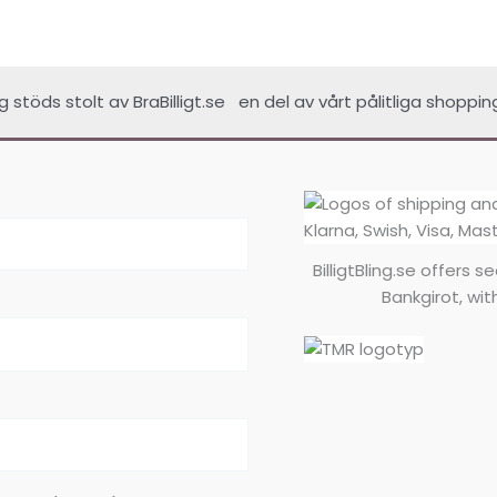
ing stöds stolt av
BraBilligt.se
en del av vårt pålitliga shoppin
BilligtBling.se offers 
Bankgirot, wit