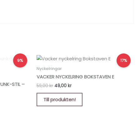
Det
Det
9%
17%
ursprungliga
nuvarande
priset
priset
Nyckelringar
var:
är:
VACKER NYCKELRING BOKSTAVEN E
59,00 kr.
49,00 kr.
UNK-STIL –
59,00
kr
49,00
kr
Till produkten!