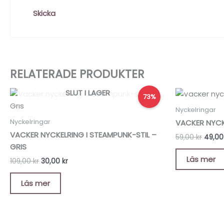
RELATERADE PRODUKTER
Det
Det
Det
SLUT I LAGER
73%
ursprungliga
nuvarande
urspr
priset
priset
priset
Nyckelringar
var:
är:
var:
Nyckelringar
VACKER NYCK
109,00 kr.
30,00 kr.
59,00 
VACKER NYCKELRING I STEAMPUNK-STIL –
59,00
kr
49,0
GRIS
Läs mer
109,00
kr
30,00
kr
Läs mer