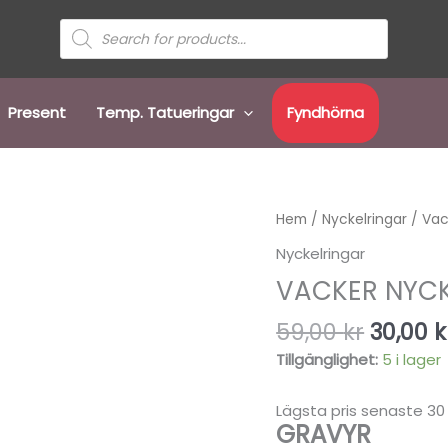
Sök
efter
produkter
Present
Temp. Tatueringar
Fyndhörna
Det
Vacker
Hem
/
Nyckelringar
/ Vac
urspru
nyckelring
Nyckelringar
priset
Bokstaven
VACKER NYCK
var:
Q
59,00 k
mängd
59,00
kr
30,00
k
Tillgänglighet:
5 i lager
Lägsta pris senaste 30
GRAVYR