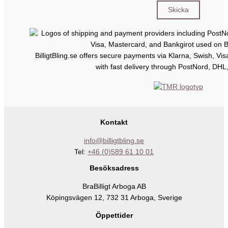
BilligtBling.se offers secure payments via Klarna, Swish, Vi
with fast delivery through PostNord, DHL
Kontakt
info@billigtbling.se
Tel:
+46 (0)589 61 10 01
Besöksadress
BraBilligt Arboga AB
Köpingsvägen 12, 732 31 Arboga, Sverige
Öppettider