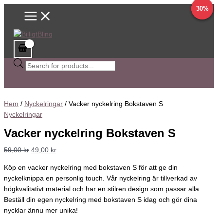
Main
Hoppa
Sök
Det
Det
Det
Det
Det
Det
Det
Det
Prisintervall:
Den
58%
17%
30%
Menu
till
efter
ursprungliga
ursprungliga
ursprungliga
ursprungliga
nuvarande
nuvarande
nuvarande
nuvarande
20,00 kr
här
innehåll
produkter
priset
priset
priset
priset
priset
priset
priset
priset
till
produkten
var:
var:
var:
var:
är:
är:
är:
är:
79,00 kr
har
59,00 kr.
59,00 kr.
59,00 kr.
98,00 kr.
49,00 kr.
49,00 kr.
49,00 kr.
69,00 kr.
flera
varianter.
De
olika
alternativen
kan
Hem
/
Nyckelringar
/ Vacker nyckelring Bokstaven S
väljas
Nyckelringar
på
Vacker nyckelring Bokstaven S
produktsidan
59,00
kr
49,00
kr
Köp en vacker nyckelring med bokstaven S för att ge din
nyckelknippa en personlig touch. Vår nyckelring är tillverkad av
högkvalitativt material och har en stilren design som passar alla.
Beställ din egen nyckelring med bokstaven S idag och gör dina
nycklar ännu mer unika!