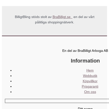
BilligtBling stöds stolt av
BraBilligt.se
en del av vårt
pålitliga shoppingnätverk.
En del av BraBilligt Arboga AB
Information
Hem
Webbutik
Köpvillkor
Prisgaranti
Om oss
Ditt namn