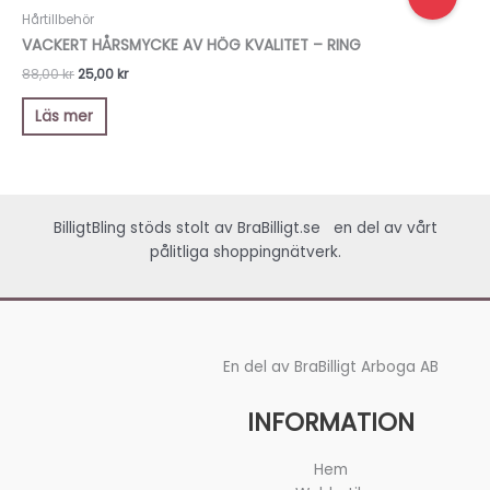
ursprungliga
nuvarande
priset
priset
Hårtillbehör
var:
är:
VACKERT HÅRSMYCKE AV HÖG KVALITET – RING
88,00 kr.
25,00 kr.
88,00
kr
25,00
kr
Läs mer
BilligtBling stöds stolt av
BraBilligt.se
en del av vårt
pålitliga shoppingnätverk.
En del av BraBilligt Arboga AB
INFORMATION
Hem