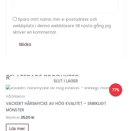
Spara mitt namn, min e-postadress och
webbplats i denna webbläsare till nästa gång jag
skriver en kommentar.
RELATERADE PRODUKTER
SLUT I LAGER
Det
Det
77%
ursprungliga
nuvarande
priset
priset
Hårtillbehör
var:
är:
VACKERT HÅRSMYCKE AV HÖG KVALITET – SNIRKLIGT
88,00 kr.
25,00 kr.
MÖNSTER
88,00
kr
25,00
kr
Läs mer