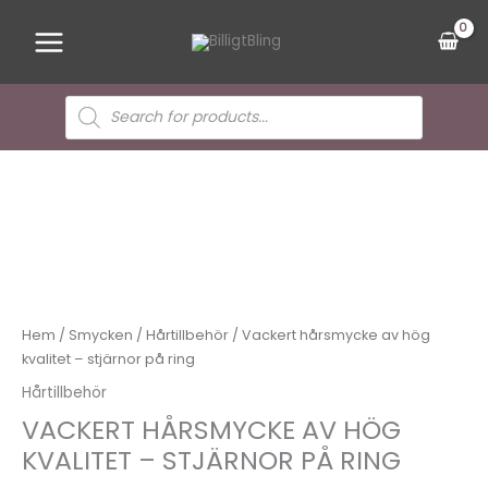
Hoppa
Main
till
Menu
innehåll
Sök
efter
produkter
Det
Det
ursprungliga
nuvarande
priset
priset
var:
är:
85,00 kr.
77,00 kr.
Hem
/
Smycken
/
Hårtillbehör
/ Vackert hårsmycke av hög
kvalitet – stjärnor på ring
Hårtillbehör
VACKERT HÅRSMYCKE AV HÖG
KVALITET – STJÄRNOR PÅ RING