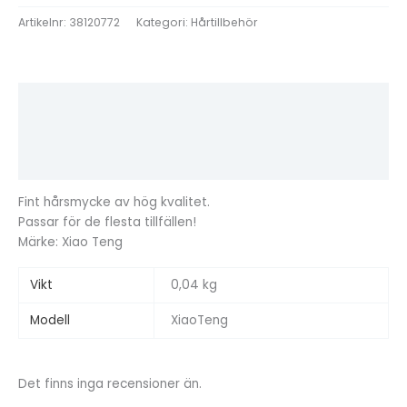
Artikelnr:
38120772
Kategori:
Hårtillbehör
Beskrivning
Ytterligare information
Recensioner (0)
Fint hårsmycke av hög kvalitet.
Passar för de flesta tillfällen!
Märke: Xiao Teng
Vikt
0,04 kg
Modell
XiaoTeng
Det finns inga recensioner än.