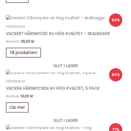
Det
Det
84%
ursprungliga
nuvarande
priset
priset
Hårtillbehör
var:
är:
VACKERT HÅRSMYCKE AV HÖG KVALITET – SKALBAGGE
64,00 kr.
25,00 kr.
64,00
kr
25,00
kr
Till produkten!
SLUT I LAGER
Det
Det
84%
ursprungliga
nuvarande
priset
priset
Hårtillbehör
var:
är:
VACKRA HÅRSMYCKEN AV HÖG KVALITET, 5 PACK
62,00 kr.
10,00 kr.
62,00
kr
10,00
kr
Läs mer
SLUT I LAGER
Det
Det
77%