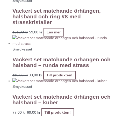
Smyckesset
Vackert set matchande örhängen,
halsband och ring #8 med
strasskristaller
161,00
kr
59,00
kr
Läs mer
Smyckesset
Vackert set matchande örhängen och
halsband – runda med strass
116,00
kr
99,00
kr
Till produkten!
Smyckesset
Vackert set matchande örhängen och
halsband – kuber
77,00
kr
69,00
kr
Till produkten!