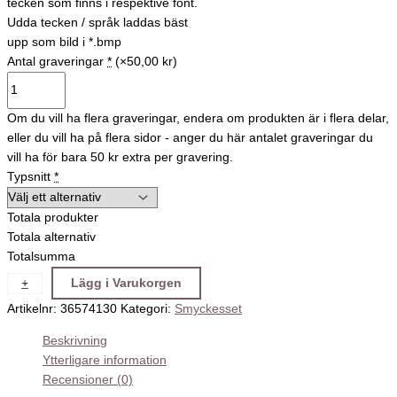
tecken som finns i respektive font.
Udda tecken / språk laddas bäst
upp som bild i *.bmp
Antal graveringar
*
(×50,00 kr)
Om du vill ha flera graveringar, endera om produkten är i flera delar,
eller du vill ha på flera sidor - anger du här antalet graveringar du
vill ha för bara 50 kr extra per gravering.
Typsnitt
*
Totala produkter
Totala alternativ
Totalsumma
+
-
Lägg i Varukorgen
Artikelnr:
36574130
Kategori:
Smyckesset
Beskrivning
Ytterligare information
Recensioner (0)