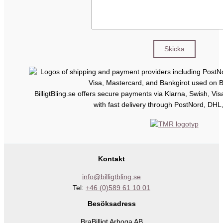
BilligtBling.se offers secure payments via Klarna, Swish, Vi
with fast delivery through PostNord, DHL
Kontakt
info@billigtbling.se
Tel:
+46 (0)589 61 10 01
Besöksadress
BraBilligt Arboga AB