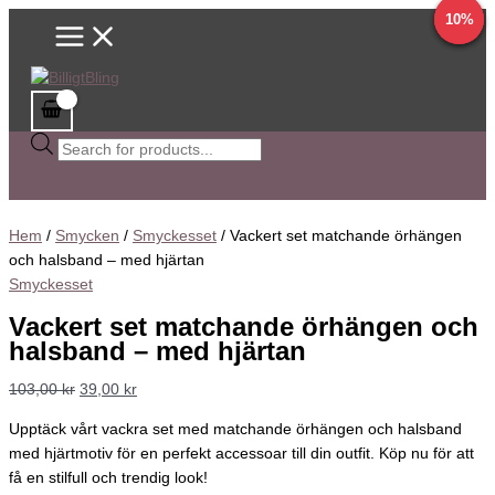
Main
Hoppa
Vackert
Sök
Det
Det
Det
Det
Det
Det
Det
Det
Det
Det
16%
63%
14%
10%
Menu
till
set
efter
ursprungliga
ursprungliga
ursprungliga
ursprungliga
ursprungliga
nuvarande
nuvarande
nuvarande
nuvarande
nuvarande
innehåll
matchande
produkter
priset
priset
priset
priset
priset
priset
priset
priset
priset
priset
örhängen
var:
var:
var:
var:
var:
är:
är:
är:
är:
är:
och
103,00 kr.
83,00 kr.
77,00 kr.
116,00 kr.
161,00 kr.
39,00 kr.
69,00 kr.
69,00 kr.
99,00 kr.
59,00 kr.
halsband
-
med
hjärtan
mängd
Hem
/
Smycken
/
Smyckesset
/ Vackert set matchande örhängen
och halsband – med hjärtan
Smyckesset
Vackert set matchande örhängen och
halsband – med hjärtan
103,00
kr
39,00
kr
Upptäck vårt vackra set med matchande örhängen och halsband
med hjärtmotiv för en perfekt accessoar till din outfit. Köp nu för att
få en stilfull och trendig look!