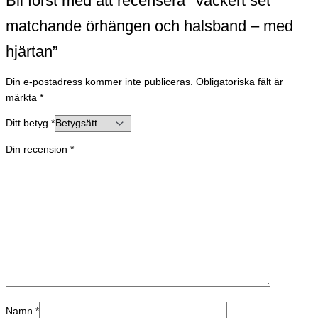
Bli först med att recensera ”Vackert set
matchande örhängen och halsband – med
hjärtan”
Din e-postadress kommer inte publiceras.
Obligatoriska fält är
märkta
*
Ditt betyg
*
Din recension
*
Namn
*