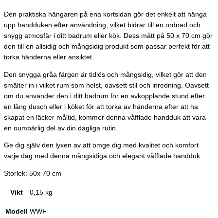
Den praktiska hängaren på ena kortsidan gör det enkelt att hänga
upp handduken efter användning, vilket bidrar till en ordnad och
snygg atmosfär i ditt badrum eller kök. Dess mått på 50 x 70 cm gör
den till en allsidig och mångsidig produkt som passar perfekt för att
torka händerna eller ansiktet.
Den snygga gråa färgen är tidlös och mångsidig, vilket gör att den
smälter in i vilket rum som helst, oavsett stil och inredning. Oavsett
om du använder den i ditt badrum för en avkopplande stund efter
en lång dusch eller i köket för att torka av händerna efter att ha
skapat en läcker måltid, kommer denna våfflade handduk att vara
en oumbärlig del av din dagliga rutin.
Ge dig själv den lyxen av att omge dig med kvalitet och komfort
varje dag med denna mångsidiga och elegant våfflade handduk.
Storlek: 50x 70 cm
Vikt
0,15 kg
Modell
WWF