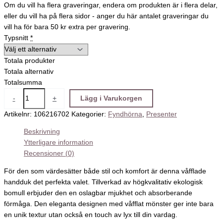
Om du vill ha flera graveringar, endera om produkten är i flera delar,
eller du vill ha på flera sidor - anger du här antalet graveringar du
vill ha för bara 50 kr extra per gravering.
Typsnitt
*
Totala produkter
Totala alternativ
Totalsumma
-
+
Lägg i Varukorgen
Artikelnr:
106216702
Kategorier:
Fyndhörna
,
Presenter
Beskrivning
Ytterligare information
Recensioner (0)
För den som värdesätter både stil och komfort är denna våfflade
handduk det perfekta valet. Tillverkad av högkvalitativ ekologisk
bomull erbjuder den en oslagbar mjukhet och absorberande
förmåga. Den eleganta designen med våfflat mönster ger inte bara
en unik textur utan också en touch av lyx till din vardag.