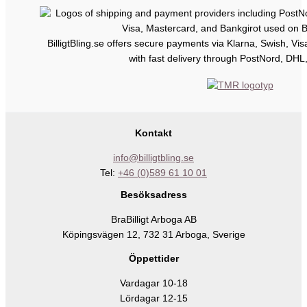
BilligtBling.se offers secure payments via Klarna, Swish, Vi
with fast delivery through PostNord, DHL
Kontakt
info@billigtbling.se
Tel:
+46 (0)589 61 10 01
Besöksadress
BraBilligt Arboga AB
Köpingsvägen 12, 732 31 Arboga, Sverige
Öppettider
Vardagar 10-18
Lördagar 12-15