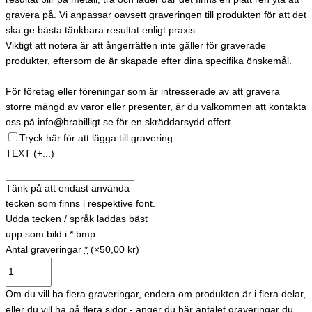
gravera på. Vi anpassar oavsett graveringen till produkten för att det
ska ge bästa tänkbara resultat enligt praxis.
Viktigt att notera är att ångerrätten inte gäller för graverade
produkter, eftersom de är skapade efter dina specifika önskemål.
För företag eller föreningar som är intresserade av att gravera
större mängd av varor eller presenter, är du välkommen att kontakta
oss på info@brabilligt.se för en skräddarsydd offert.
Tryck här för att lägga till gravering
TEXT
(+...)
Tänk på att endast använda
tecken som finns i respektive font.
Udda tecken / språk laddas bäst
upp som bild i *.bmp
Antal graveringar
*
(×50,00 kr)
Om du vill ha flera graveringar, endera om produkten är i flera delar,
eller du vill ha på flera sidor - anger du här antalet graveringar du