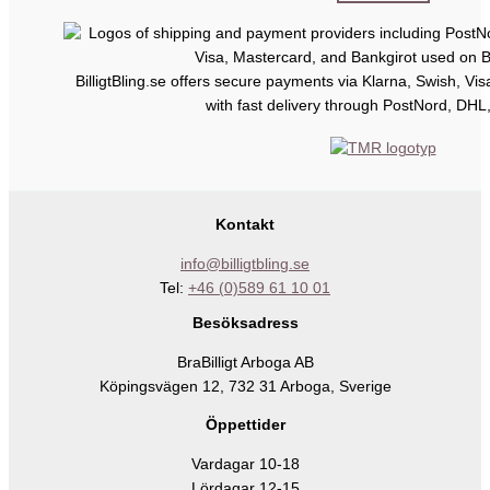
BilligtBling.se offers secure payments via Klarna, Swish, Vi
with fast delivery through PostNord, DHL
Kontakt
info@billigtbling.se
Tel:
+46 (0)589 61 10 01
Besöksadress
BraBilligt Arboga AB
Köpingsvägen 12, 732 31 Arboga, Sverige
Öppettider
Vardagar 10-18
Lördagar 12-15