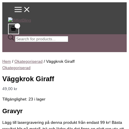
Main
Hoppa
Väggkrok
Sök
Det
Det
Menu
till
Giraff
efter
ursprungliga
nuvarande
innehåll
mängd
produkter
priset
priset
var:
är:
99,00 kr.
89,00 kr.
Hem
/
Okategoriserad
/ Väggkrok Giraff
Okategoriserad
Väggkrok Giraff
49,00
kr
Tillgänglighet:
23 i lager
Gravyr
Lägg till lasergravering på denna produkt från endast 99 kr! Bästa
resultat blir på metall, trä och läder där det finns en platt ren yta att