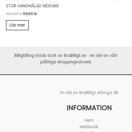
var:
är:
STOR HANDMÅLAD RIDDARE
249,00 kr.
59,90 kr.
249,00
kr
59,90
kr
Läs mer
BilligtBling stöds stolt av
BraBilligt.se
en del av vårt
pålitliga shoppingnätverk.
En del av BraBilligt Arboga AB
INFORMATION
Hem
Webbutik