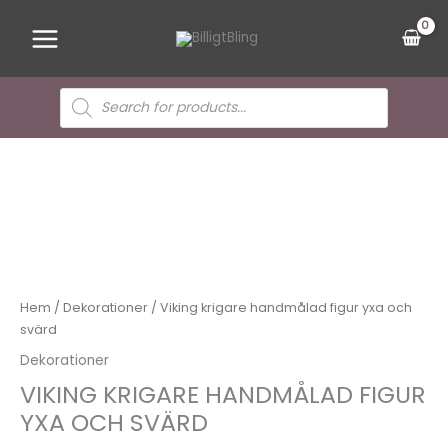
Hoppa
Main
till
Menu
innehåll
Sök
efter
produkter
Viking
krigare
handmålad
figur
yxa
och
svärd
mängd
Hem
/
Dekorationer
/ Viking krigare handmålad figur yxa och
svärd
Dekorationer
VIKING KRIGARE HANDMÅLAD FIGUR
YXA OCH SVÄRD