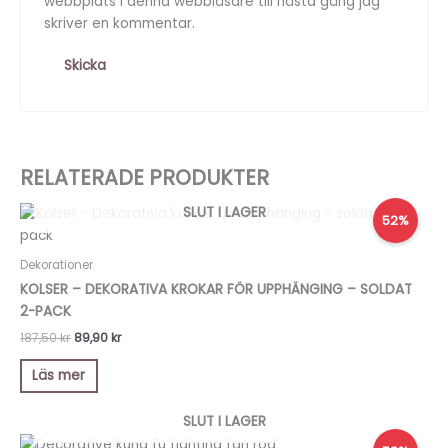
webbplats i denna webbläsare till nästa gång jag
skriver en kommentar.
RELATERADE PRODUKTER
Det
Det
SLUT I LAGER
52%
ursprungliga
nuvarande
priset
priset
var:
är:
Dekorationer
187,50 kr.
89,90 kr.
KOLSER – DEKORATIVA KROKAR FÖR UPPHÄNGING – SOLDAT
2-PACK
187,50
kr
89,90
kr
Läs mer
SLUT I LAGER
Det
Det