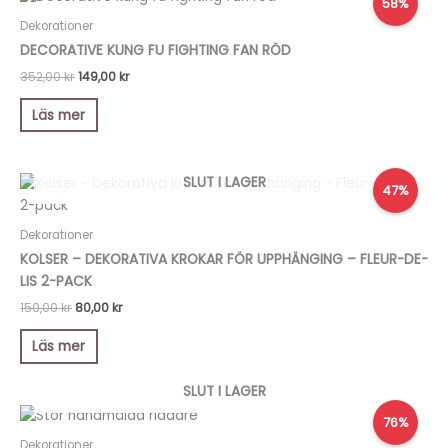
58%
ursprungliga
nuvarande
priset
priset
Dekorationer
var:
är:
DECORATIVE KUNG FU FIGHTING FAN RÖD
352,00 kr.
149,00 kr.
352,00
kr
149,00
kr
Läs mer
Det
Det
SLUT I LAGER
47%
ursprungliga
nuvarande
priset
priset
var:
är:
Dekorationer
150,00 kr.
80,00 kr.
KOLSER – DEKORATIVA KROKAR FÖR UPPHÄNGING – FLEUR-DE-
LIS 2-PACK
150,00
kr
80,00
kr
Läs mer
SLUT I LAGER
Det
Det
76%
ursprungliga
nuvarande
priset
priset
Dekorationer