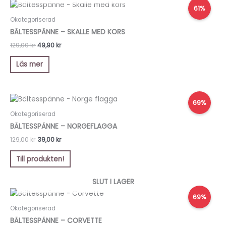
Det
Det
61%
ursprungliga
nuvarande
priset
priset
Okategoriserad
var:
är:
BÄLTESSPÄNNE – SKALLE MED KORS
129,00 kr.
49,90 kr.
129,00
kr
49,90
kr
Läs mer
Det
Det
69%
ursprungliga
nuvarande
priset
priset
Okategoriserad
var:
är:
BÄLTESSPÄNNE – NORGEFLAGGA
129,00 kr.
39,00 kr.
129,00
kr
39,00
kr
Till produkten!
SLUT I LAGER
Det
Det
69%
ursprungliga
nuvarande
priset
priset
Okategoriserad
var:
är:
BÄLTESSPÄNNE – CORVETTE
129,00 kr.
39,00 kr.