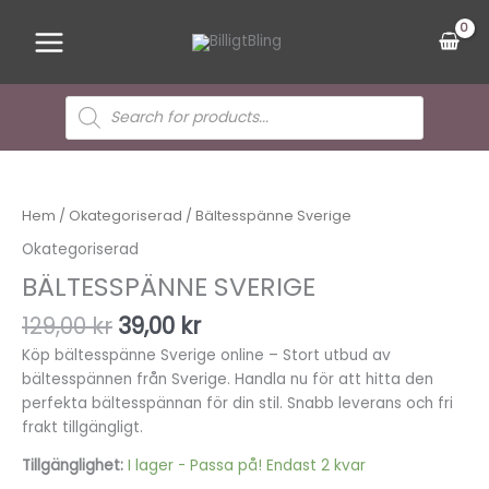
Hoppa
Main
till
Menu
innehåll
Sök
efter
produkter
Det
Det
Bältesspänne
ursprungliga
nuvarande
Sverige
priset
priset
mängd
Hem
/
Okategoriserad
/ Bältesspänne Sverige
var:
är:
Okategoriserad
129,00 kr.
39,00 kr.
BÄLTESSPÄNNE SVERIGE
129,00
kr
39,00
kr
Köp bältesspänne Sverige online – Stort utbud av
bältesspännen från Sverige. Handla nu för att hitta den
perfekta bältesspännan för din stil. Snabb leverans och fri
frakt tillgängligt.
Tillgänglighet:
I lager - Passa på! Endast 2 kvar