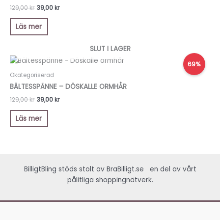
129,00
kr
39,00
kr
Läs mer
SLUT I LAGER
Det
Det
69%
ursprungliga
nuvarande
priset
priset
Okategoriserad
var:
är:
BÄLTESSPÄNNE – DÖSKALLE ORMHÅR
129,00 kr.
39,00 kr.
129,00
kr
39,00
kr
Läs mer
BilligtBling stöds stolt av
BraBilligt.se
en del av vårt
pålitliga shoppingnätverk.