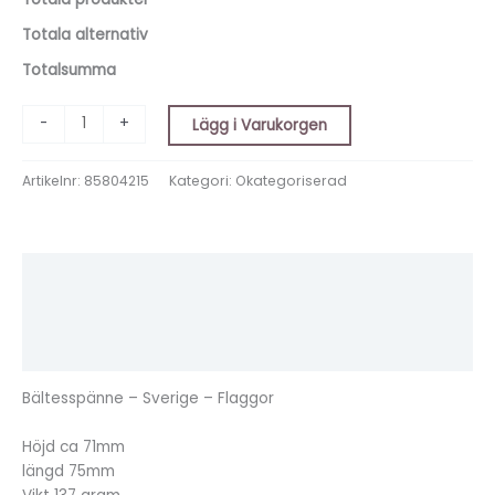
Totala alternativ
Totalsumma
-
+
Lägg i Varukorgen
Artikelnr:
85804215
Kategori:
Okategoriserad
Beskrivning
Ytterligare information
Recensioner (0)
Bältesspänne – Sverige – Flaggor
Höjd ca 71mm
längd 75mm