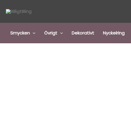
Hoppa
till
innehåll
Smycken
Övrigt
Dekorativt
Nyckelring