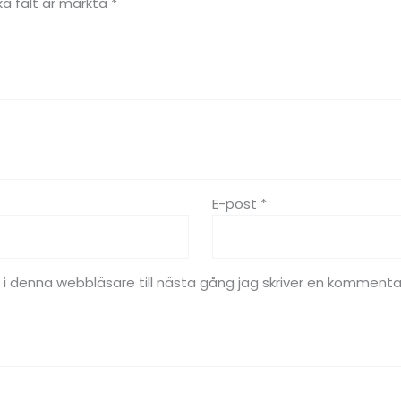
ka fält är märkta
*
E-post
*
 denna webbläsare till nästa gång jag skriver en kommenta