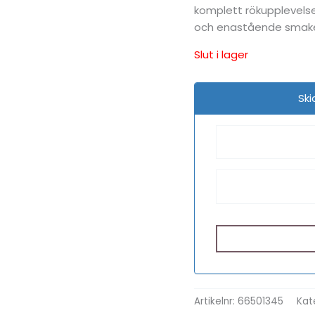
komplett rökupplevelse.
och enastående smake
Slut i lager
Ski
Artikelnr:
66501345
Kat