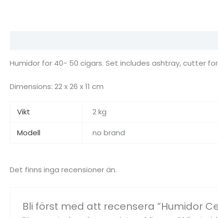
Beskrivning
Ytterligare information
Recensioner (0)
Humidor for 40- 50 cigars. Set includes ashtray, cutter for
Dimensions: 22 x 26 x 11 cm
Vikt
2 kg
Modell
no brand
Det finns inga recensioner än.
Bli först med att recensera ”Humidor 