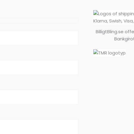
BilligtBling.se o
Bankgirot