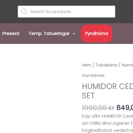
Sök
efter
produkter
Present
Temp. Tatueringar
Fyndhörna
Det
Hem
/
Tobakiana
/
Humi
ursp
Humidorer
prise
HUMIDOR CE
var:
1990,
SET
1990,00
kr
849,
Köp vårt HUMIDOR Ceda
att hålla dina cigarrer 
högkvalitativt cederträ