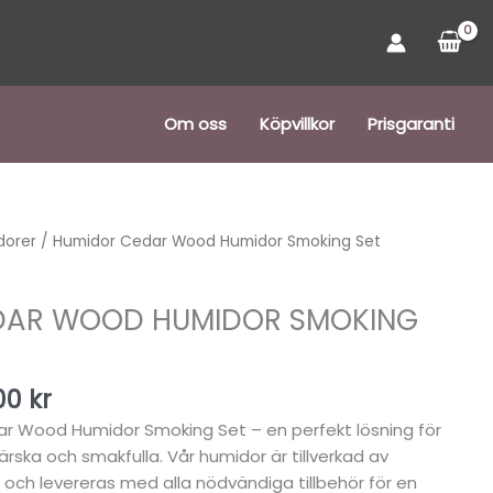
Om oss
Köpvillkor
Prisgaranti
Det
dorer
/ Humidor Cedar Wood Humidor Smoking Set
rungliga
nuvarande
t
priset
DAR WOOD HUMIDOR SMOKING
är:
00 kr.
849,00 kr.
00
kr
r Wood Humidor Smoking Set – en perfekt lösning för
färska och smakfulla. Vår humidor är tillverkad av
 och levereras med alla nödvändiga tillbehör för en