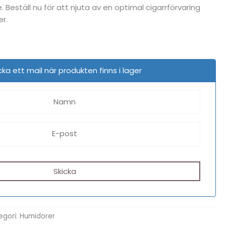
 Beställ nu för att njuta av en optimal cigarrförvaring
r.
cka ett mail när produkten finns i lager
egori:
Humidorer