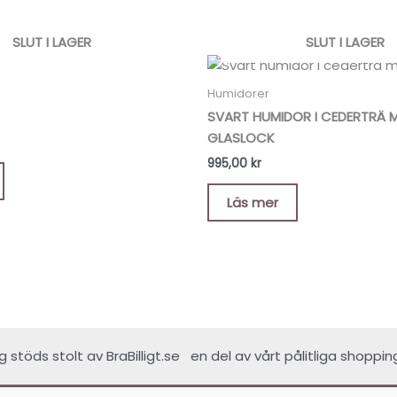
SLUT I LAGER
SLUT I LAGER
Humidorer
SVART HUMIDOR I CEDERTRÄ 
GLASLOCK
995,00
kr
Läs mer
ing stöds stolt av
BraBilligt.se
en del av vårt pålitliga shoppin