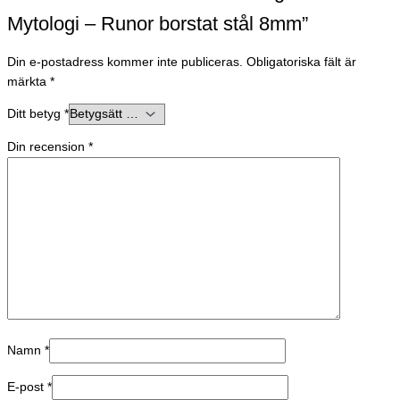
Mytologi – Runor borstat stål 8mm”
Din e-postadress kommer inte publiceras.
Obligatoriska fält är
märkta
*
Ditt betyg
*
Din recension
*
Namn
*
E-post
*