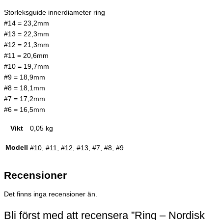
Storleksguide innerdiameter ring
#14 = 23,2mm
#13 = 22,3mm
#12 = 21,3mm
#11 = 20,6mm
#10 = 19,7mm
#9 = 18,9mm
#8 = 18,1mm
#7 = 17,2mm
#6 = 16,5mm
Vikt
0,05 kg
Modell
#10, #11, #12, #13, #7, #8, #9
Recensioner
Det finns inga recensioner än.
Bli först med att recensera ”Ring – Nordisk