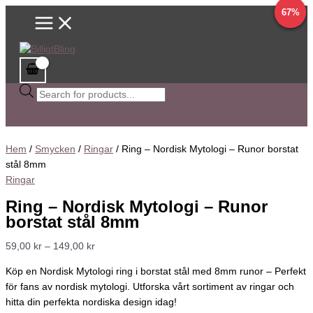
Main
Hoppa
Ring
Sök
Det
Det
Det
Prisintervall:
Det
Det
Det
Prisintervall:
Den
75%
67%
9%
Menu
till
-
efter
ursprungliga
ursprungliga
ursprungliga
59,00 kr
nuvarande
nuvarande
nuvarande
59,00 kr
här
innehåll
Nordisk
produkter
priset
priset
priset
till
priset
priset
priset
till
produkten
Mytologi
var:
var:
var:
149,00 kr
är:
är:
är:
139,00 kr
har
-
65,00 kr.
80,00 kr.
61,00 kr.
59,00 kr.
25,00 kr.
20,00 kr.
flera
Runor
varianter.
borstat
De
stål
olika
8mm
alternativen
mängd
kan
Hem
/
Smycken
/
Ringar
/ Ring – Nordisk Mytologi – Runor borstat
väljas
stål 8mm
på
Ringar
produktsidan
Ring – Nordisk Mytologi – Runor
borstat stål 8mm
59,00
kr
–
149,00
kr
Köp en Nordisk Mytologi ring i borstat stål med 8mm runor – Perfekt
för fans av nordisk mytologi. Utforska vårt sortiment av ringar och
hitta din perfekta nordiska design idag!