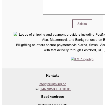
BilligtBling.se offers secure payments via Klarna, Swish, Vi
with fast delivery through PostNord, DHL
Kontakt
info@billigtbling.se
Tel:
+46 (0)589 61 10 01
Besöksadress