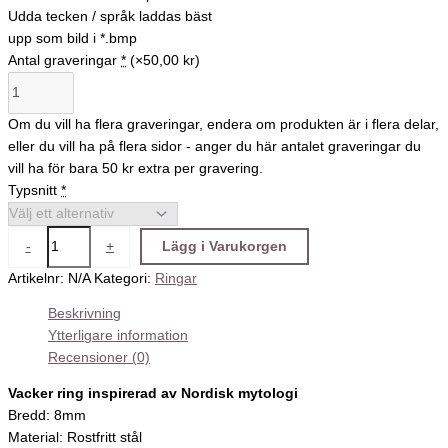
Udda tecken / språk laddas bäst
upp som bild i *.bmp
Antal graveringar
*
(×50,00 kr)
Om du vill ha flera graveringar, endera om produkten är i flera delar,
eller du vill ha på flera sidor - anger du här antalet graveringar du
vill ha för bara 50 kr extra per gravering.
Typsnitt
*
-
+
Lägg i Varukorgen
Artikelnr:
N/A
Kategori:
Ringar
Beskrivning
Ytterligare information
Recensioner (0)
Vacker ring inspirerad av Nordisk mytologi
Bredd: 8mm
Material: Rostfritt stål