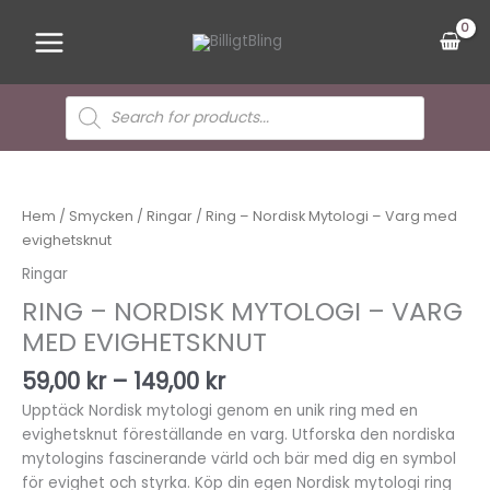
Hoppa
Main
till
Menu
innehåll
Sök
efter
produkter
Prisintervall:
Ring
59,00 kr
-
till
Nordisk
Hem
/
Smycken
/
Ringar
/ Ring – Nordisk Mytologi – Varg med
149,00 kr
Mytologi
evighetsknut
-
Ringar
Varg
RING – NORDISK MYTOLOGI – VARG
med
evighetsknut
MED EVIGHETSKNUT
mängd
59,00
kr
–
149,00
kr
Upptäck Nordisk mytologi genom en unik ring med en
evighetsknut föreställande en varg. Utforska den nordiska
mytologins fascinerande värld och bär med dig en symbol
för evighet och styrka. Köp din egen Nordisk mytologi ring