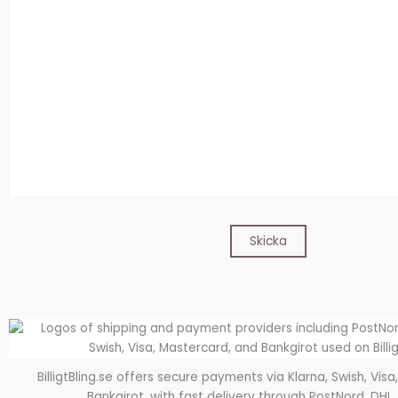
BilligtBling.se offers secure payments via Klarna, Swish, Vis
Bankgirot, with fast delivery through PostNord, DHL,