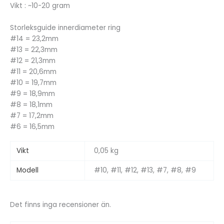
Vikt : ~10-20 gram
Storleksguide innerdiameter ring
#14 = 23,2mm
#13 = 22,3mm
#12 = 21,3mm
#11 = 20,6mm
#10 = 19,7mm
#9 = 18,9mm
#8 = 18,1mm
#7 = 17,2mm
#6 = 16,5mm
Vikt
0,05 kg
Modell
#10, #11, #12, #13, #7, #8, #9
Det finns inga recensioner än.