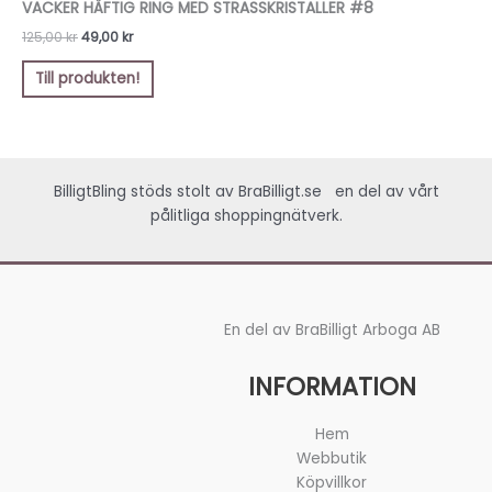
VACKER HÄFTIG RING MED STRASSKRISTALLER #8
125,00 kr.
49,00 kr.
125,00
kr
49,00
kr
Till produkten!
BilligtBling stöds stolt av
BraBilligt.se
en del av vårt
pålitliga shoppingnätverk.
En del av BraBilligt Arboga AB
INFORMATION
Hem
Webbutik
Köpvillkor