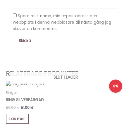
Spara mitt namn, min e-postadress och
webbplats i denna webbläsare till nästa gång jag
skriver en kommentar.
RELATERADE PRODUKTER
SLUT I LAGER
Det
Det
9%
ursprungliga
nuvarande
priset
priset
Ringar
var:
är:
RING SILVERFÄRGAD
56,00 kr.
51,00 kr.
56,00
kr
51,00
kr
Läs mer